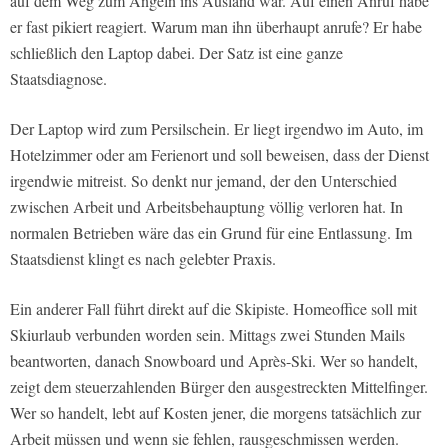
auf dem Weg zum Angeln ins Ausland war. Auf einen Anruf habe
er fast pikiert reagiert. Warum man ihn überhaupt anrufe? Er habe
schließlich den Laptop dabei. Der Satz ist eine ganze
Staatsdiagnose.
Der Laptop wird zum Persilschein. Er liegt irgendwo im Auto, im
Hotelzimmer oder am Ferienort und soll beweisen, dass der Dienst
irgendwie mitreist. So denkt nur jemand, der den Unterschied
zwischen Arbeit und Arbeitsbehauptung völlig verloren hat. In
normalen Betrieben wäre das ein Grund für eine Entlassung. Im
Staatsdienst klingt es nach gelebter Praxis.
Ein anderer Fall führt direkt auf die Skipiste. Homeoffice soll mit
Skiurlaub verbunden worden sein. Mittags zwei Stunden Mails
beantworten, danach Snowboard und Après-Ski. Wer so handelt,
zeigt dem steuerzahlenden Bürger den ausgestreckten Mittelfinger.
Wer so handelt, lebt auf Kosten jener, die morgens tatsächlich zur
Arbeit müssen und wenn sie fehlen, rausgeschmissen werden.