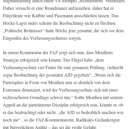
Stigmatisierung durch einen VS-Stempel „rechtsextrem“ vermeiden.
Daher versucht er eine Brandmauer aufzuziehen, daher hat er
Flügelleute wie Kalbitz und Pasemann ausschließen lassen. Das
Höcke-Lager indes scheint die Beobachtung nicht zu fürchten.
„Politische Bettnässer“ hatte Höcke jene genannt, die sich vor dem
Eingreifen des Verfassungsschutzes sorgen.
In einem Kommentar der
FAZ
zeigt sich nun, dass Meuthens
Strategie erfolgreich sein könnte: Der Flügel habe „dem
Verfassungsschutz viel Futter für eine genauere Prüfung, vielleicht
sogar Beobachtung der gesamten AfD gegeben“. „Wenn sich die
Parteispitze in Form von Meuthen nun so deutlich von dem
Extremen distanziert, wird der Verfassungsschutz sich mit einer
rechtssicheren Grundlage schwer tun.“ Sollte Meuthen mit seinem
Appell an die parteiinterne Disziplin erfolgreich sein, könnte er, ob
er das beabsichtigt oder nicht, „die AfD so bedrohlich machen wie
noch nie“ , so die
FAZ
-Kommentatorin. Radikales Gedankengut
mit bürgerlichem Antlitz – das sei die große Gefahr.