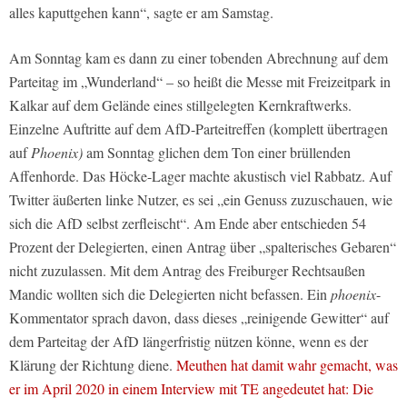
alles kaputtgehen kann“, sagte er am Samstag.
Am Sonntag kam es dann zu einer tobenden Abrechnung auf dem
Parteitag im „Wunderland“ – so heißt die Messe mit Freizeitpark in
Kalkar auf dem Gelände eines stillgelegten Kernkraftwerks.
Einzelne Auftritte auf dem AfD-Parteitreffen (komplett übertragen
auf
Phoenix)
am Sonntag glichen dem Ton einer brüllenden
Affenhorde. Das Höcke-Lager machte akustisch viel Rabbatz. Auf
Twitter äußerten linke Nutzer, es sei „ein Genuss zuzuschauen, wie
sich die AfD selbst zerfleischt“. Am Ende aber entschieden 54
Prozent der Delegierten, einen Antrag über „spalterisches Gebaren“
nicht zuzulassen. Mit dem Antrag des Freiburger Rechtsaußen
Mandic wollten sich die Delegierten nicht befassen. Ein
phoenix
-
Kommentator sprach davon, dass dieses „reinigende Gewitter“ auf
dem Parteitag der AfD längerfristig nützen könne, wenn es der
Klärung der Richtung diene.
Meuthen hat damit wahr gemacht, was
er im April 2020 in einem Interview mit TE angedeutet hat: Die