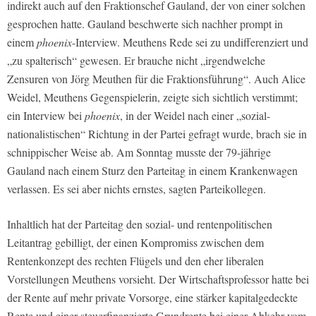
indirekt auch auf den Fraktionschef Gauland, der von einer solchen
gesprochen hatte. Gauland beschwerte sich nachher prompt in
einem
phoenix
-Interview. Meuthens Rede sei zu undifferenziert und
„zu spalterisch“ gewesen. Er brauche nicht „irgendwelche
Zensuren von Jörg Meuthen für die Fraktionsführung“. Auch Alice
Weidel, Meuthens Gegenspielerin, zeigte sich sichtlich verstimmt;
ein Interview bei
phoenix
, in der Weidel nach einer „sozial-
nationalistischen“ Richtung in der Partei gefragt wurde, brach sie in
schnippischer Weise ab. Am Sonntag musste der 79-jährige
Gauland nach einem Sturz den Parteitag in einem Krankenwagen
verlassen. Es sei aber nichts ernstes, sagten Parteikollegen.
Inhaltlich hat der Parteitag den sozial- und rentenpolitischen
Leitantrag gebilligt, der einen Kompromiss zwischen dem
Rentenkonzept des rechten Flügels und den eher liberalen
Vorstellungen Meuthens vorsieht. Der Wirtschaftsprofessor hatte bei
der Rente auf mehr private Vorsorge, eine stärker kapitalgedeckte
Rente und einer steuerfinanzierte Grundrente bei einer Abkehr vom