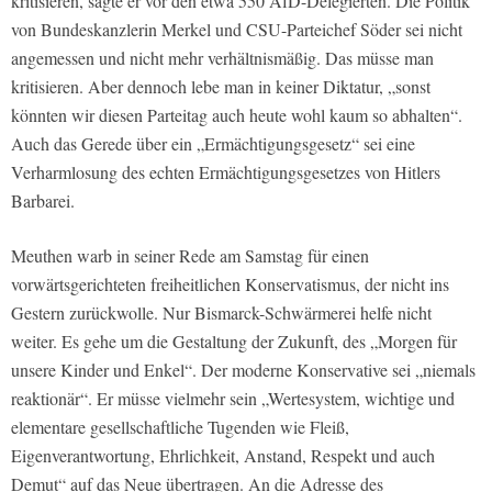
kritisieren, sagte er vor den etwa 550 AfD-Delegierten. Die Politik
von Bundeskanzlerin Merkel und CSU-Parteichef Söder sei nicht
angemessen und nicht mehr verhältnismäßig. Das müsse man
kritisieren. Aber dennoch lebe man in keiner Diktatur, „sonst
könnten wir diesen Parteitag auch heute wohl kaum so abhalten“.
Auch das Gerede über ein „Ermächtigungsgesetz“ sei eine
Verharmlosung des echten Ermächtigungsgesetzes von Hitlers
Barbarei.
Meuthen warb in seiner Rede am Samstag für einen
vorwärtsgerichteten freiheitlichen Konservatismus, der nicht ins
Gestern zurückwolle. Nur Bismarck-Schwärmerei helfe nicht
weiter. Es gehe um die Gestaltung der Zukunft, des „Morgen für
unsere Kinder und Enkel“. Der moderne Konservative sei „niemals
reaktionär“. Er müsse vielmehr sein „Wertesystem, wichtige und
elementare gesellschaftliche Tugenden wie Fleiß,
Eigenverantwortung, Ehrlichkeit, Anstand, Respekt und auch
Demut“ auf das Neue übertragen. An die Adresse des