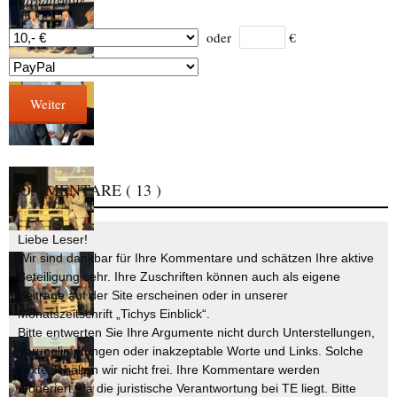
Journalismus.
oder
€
Weiter
KOMMENTARE
( 13 )
Liebe Leser!
Wir sind dankbar für Ihre Kommentare und schätzen Ihre aktive
Beteiligung sehr. Ihre Zuschriften können auch als eigene
Beiträge auf der Site erscheinen oder in unserer
Monatszeitschrift „Tichys Einblick“.
Bitte entwerten Sie Ihre Argumente nicht durch Unterstellungen,
Verunglimpfungen oder inakzeptable Worte und Links. Solche
Texte schalten wir nicht frei. Ihre Kommentare werden
moderiert, da die juristische Verantwortung bei TE liegt. Bitte