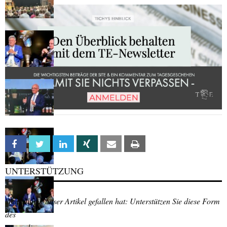
Facebook
Twitter
Linkedin
Xing
Email
Print
UNTERSTÜTZUNG
Wenn Ihnen unser Artikel gefallen hat: Unterstützen Sie diese Form
des