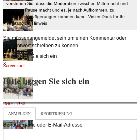
verstehen Sie, dass die Moderation zwischen Mitternacht und
morgens Pause macht und es, je nach Aufkommen, zu
zeitlichen Verzögerungen kommen kann. Vielen Dank für Ihr
Verständnis.
Hinweis
Sie müssen
angemeldet
sein um einen Kommentar oder
eine Antwort schreiben zu können
Bitte loggen Sie sich ein
×
Screenshot
Bitte loggen Sie sich ein
IMG_5338
ANMELDEN
REGISTRIERUNG
Benutzername oder E-Mail-Adresse