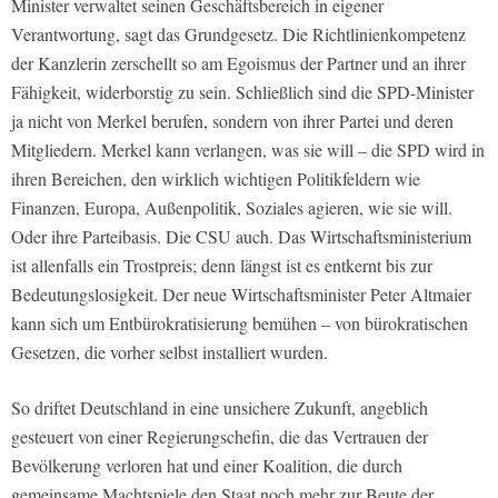
Minister verwaltet seinen Geschäftsbereich in eigener
Verantwortung, sagt das Grundgesetz. Die Richtlinienkompetenz
der Kanzlerin zerschellt so am Egoismus der Partner und an ihrer
Fähigkeit, widerborstig zu sein. Schließlich sind die SPD-Minister
ja nicht von Merkel berufen, sondern von ihrer Partei und deren
Mitgliedern. Merkel kann verlangen, was sie will – die SPD wird in
ihren Bereichen, den wirklich wichtigen Politikfeldern wie
Finanzen, Europa, Außenpolitik, Soziales agieren, wie sie will.
Oder ihre Parteibasis. Die CSU auch. Das Wirtschaftsministerium
ist allenfalls ein Trostpreis; denn längst ist es entkernt bis zur
Bedeutungslosigkeit. Der neue Wirtschaftsminister Peter Altmaier
kann sich um Entbürokratisierung bemühen – von bürokratischen
Gesetzen, die vorher selbst installiert wurden.
So driftet Deutschland in eine unsichere Zukunft, angeblich
gesteuert von einer Regierungschefin, die das Vertrauen der
Bevölkerung verloren hat und einer Koalition, die durch
gemeinsame Machtspiele den Staat noch mehr zur Beute der