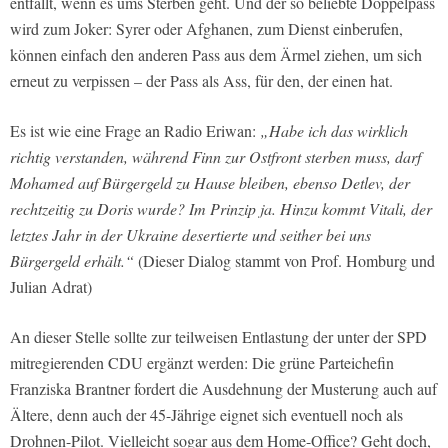
entfällt, wenn es ums Sterben geht. Und der so beliebte Doppelpass
wird zum Joker: Syrer oder Afghanen, zum Dienst einberufen,
können einfach den anderen Pass aus dem Ärmel ziehen, um sich
erneut zu verpissen – der Pass als Ass, für den, der einen hat.
Es ist wie eine Frage an Radio Eriwan:
„Habe ich das wirklich
richtig verstanden, während Finn zur Ostfront sterben muss, darf
Mohamed auf Bürgergeld zu Hause bleiben, ebenso Detlev, der
rechtzeitig zu Doris wurde? Im Prinzip ja. Hinzu kommt Vitali, der
letztes Jahr in der Ukraine desertierte und seither bei uns
Bürgergeld erhält.“
(Dieser Dialog stammt von Prof. Homburg und
Julian Adrat)
An dieser Stelle sollte zur teilweisen Entlastung der unter der SPD
mitregierenden CDU ergänzt werden: Die grüne Parteichefin
Franziska Brantner fordert die Ausdehnung der Musterung auch auf
Ältere, denn auch der 45-Jährige eignet sich eventuell noch als
Drohnen-Pilot. Vielleicht sogar aus dem Home-Office? Geht doch,