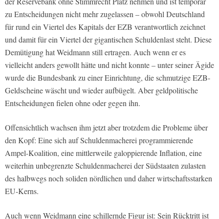
der Reservebank ohne Stimmrecht Platz nehmen und ist temporär
zu Entscheidungen nicht mehr zugelassen – obwohl Deutschland
für rund ein Viertel des Kapitals der EZB verantwortlich zeichnet
und damit für ein Viertel der gigantischen Schuldenlast steht. Diese
Demütigung hat Weidmann still ertragen. Auch wenn er es
vielleicht anders gewollt hätte und nicht konnte – unter seiner Ägide
wurde die Bundesbank zu einer Einrichtung, die schmutzige EZB-
Geldscheine wäscht und wieder aufbügelt. Aber geldpolitische
Entscheidungen fielen ohne oder gegen ihn.
Offensichtlich wachsen ihm jetzt aber trotzdem die Probleme über
den Kopf: Eine sich auf Schuldenmacherei programmierende
Ampel-Koalition, eine mittlerweile galoppierende Inflation, eine
weiterhin unbegrenzte Schuldenmacherei der Südstaaten zulasten
des halbwegs noch soliden nördlichen und daher wirtschaftsstarken
EU-Kerns.
Auch wenn Weidmann eine schillernde Figur ist: Sein Rücktritt ist