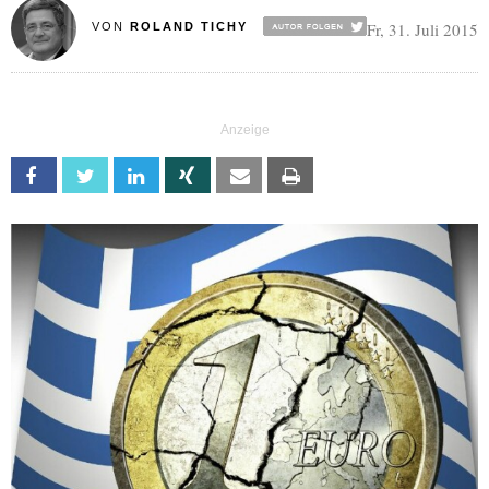
Fr, 31. Juli 2015
VON
ROLAND TICHY
Facebook
Twitter
Linkedin
Xing
Email
Print