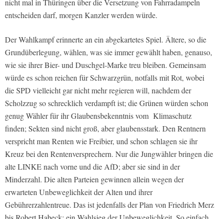
nicht mal in Thüringen über die Versetzung von Fahrradampeln
entscheiden darf, morgen Kanzler werden würde.
Der Wahlkampf erinnerte an ein abgekartetes Spiel. Ältere, so die
Grundüberlegung, wählen, was sie immer gewählt haben, genauso,
wie sie ihrer Bier- und Duschgel-Marke treu bleiben. Gemeinsam
würde es schon reichen für Schwarzgrün, notfalls mit Rot, wobei
die SPD vielleicht gar nicht mehr regieren will, nachdem der
Scholzzug so schrecklich verdampft ist; die Grünen würden schon
genug Wähler für ihr Glaubensbekenntnis vom
Klimaschutz
finden; Sekten sind nicht groß, aber glaubensstark. Den Rentnern
verspricht man Renten wie Freibier, und schon schlagen sie ihr
Kreuz bei den Rentenversprechern. Nur die Jungwähler bringen die
alte LINKE nach vorne und die AfD; aber sie sind in der
Minderzahl. Die alten Parteien gewinnen allein wegen der
erwarteten Unbeweglichkeit der Alten und ihrer
Gebührerzahlentreue. Das ist jedenfalls der Plan von Friedrich Merz
bis Robert Habeck: ein Wahlsieg der Unbeweglichkeit. So einfach