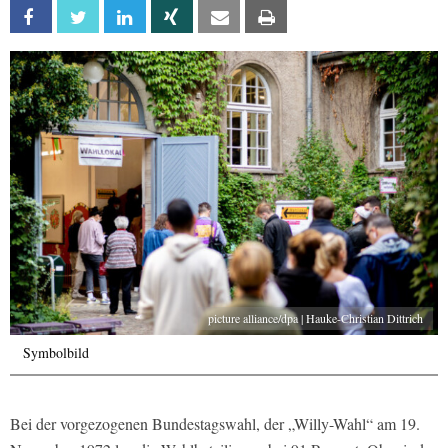
Facebook
Twitter
Linkedin
Xing
Email
Print
picture alliance/dpa | Hauke-Christian Dittrich
Symbolbild
Bei der vorgezogenen Bundestagswahl, der „Willy-Wahl“ am 19.