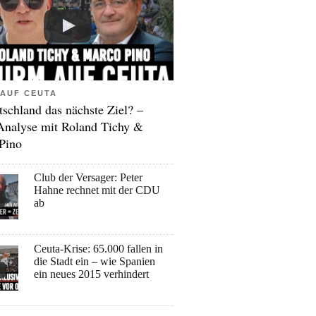
AUF CEUTA
tschland das nächste Ziel? –
Analyse mit Roland Tichy &
Pino
Club der Versager: Peter
Hahne rechnet mit der CDU
ab
Ceuta-Krise: 65.000 fallen in
die Stadt ein – wie Spanien
ein neues 2015 verhindert