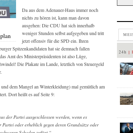
Da aus dem Adenauer-Haus immer noch
nichts zu hören ist, kann man davon
ausgehen: Die CDU hat sich innerhalb
weniger Stunden selbst aufgegeben und tritt
plan
MEI
jetzt offensiv für die SPD ein. Ihren
urger Spitzenkandidaten hat sie demnach fallen
24h
das Amt des Ministerpräsidenten ist also Lüge,
windel! Die Plakate im Lande, letztlich von Steuergeld
.
g und dem Mangel an Winterkleidung) mal gemütlich am
ert. Dort heißt es auf Seite 9:
aus der Partei ausgeschlossen werden, wenn es
er Partei oder erheblich gegen deren Grundsätze oder
 schweren Schaden zufügt.“