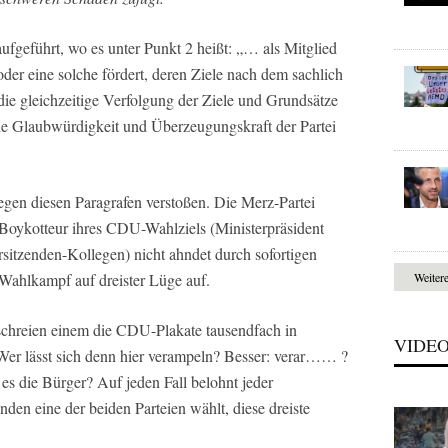
ufgeführt, wo es unter Punkt 2 heißt: „… als Mitglied
er eine solche fördert, deren Ziele nach dem sachlich
 die gleichzeitige Verfolgung der Ziele und Grundsätze
die Glaubwürdigkeit und Überzeugungskraft der Partei
gen diesen Paragrafen verstoßen. Die Merz-Partei
n Boykotteur ihres CDU-Wahlziels (Ministerpräsident
itzenden-Kollegen) nicht ahndet durch sofortigen
 Wahlkampf auf dreister Lüge auf.
Weiter
 schreien einem die CDU-Plakate tausendfach in
VIDE
Wer lässt sich denn hier verampeln? Besser: verar…… ?
 es die Bürger? Auf jeden Fall belohnt jeder
den eine der beiden Parteien wählt, diese dreiste