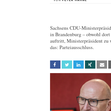
VON
PETER HAHNE
Sachsens CDU-Ministerpräsid
in Brandenburg – obwohl dor
auftritt, Ministerpräsident z
das: Parteiausschluss.
Facebook
Twitter
Linkedin
Xing
Em