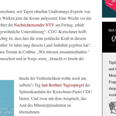
tschmer, seit Tagen ohnehin Umdeutungs-Experte von
 Wirken jetzt die Krone aufgesetzt: Eine Woche vor der
chtet der
Nachrichtensender NTV
am Freitag, erhält
WA
ngewöhnliche Unterstützung“. CDU-Kretschmer hofft
Q
ig ist, dass hier die erste politische Kraft in diesem
 über 34 Jahre lang diesem Land Stabilität gegeben hat“,
men Termin in Cottbus. „Wir müssen zusammenhalten.“
runsichert und in Sorge seien, „braucht es Inseln der
Tägl
und 
Mein
Inseln der Verlässlichkeit wollte noch am
Frage
selben(!) Tag
laut
Berliner Tagesspiegel
der
darg
Spitzenkandidat der Kretschmer-Partei CDU
werd
bieten. Und zwar mit dem Anspruch, das
Amt des Ministerpräsidenten zu
übernehmen.