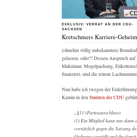
EXKLUSIV: VERRAT AN DER CDU-
SACHSEN
Kretschmers Karriere-Geheim
(ohnehin völlig unbekannten) Brandenb
gelassen, oder?! Dessen Anspruch auf 
Makulatur, Mogelpackung, Etikettensch
finanziert, sind die reinste Lachnummer
Nun habe ich (wegen der Erderhitzun
Kamin in den
Statuten der CDU
geblätt
„§11 (Parteiausschluss)
(1) Ein Mitglied kann nur dann 
vorsätzlich gegen die Satzung d
Ordnung verstößt und ihr damit