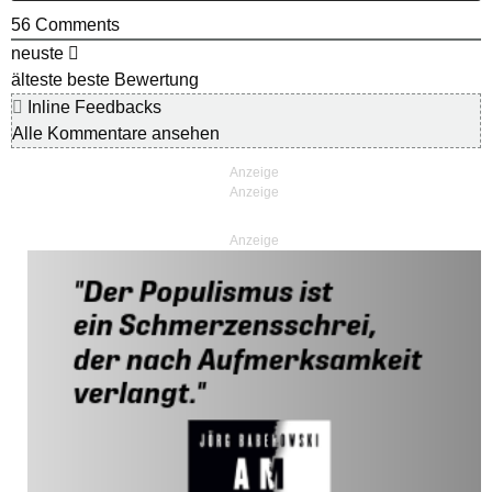
56
Comments
neuste
älteste
beste Bewertung
Inline Feedbacks
Alle Kommentare ansehen
Anzeige