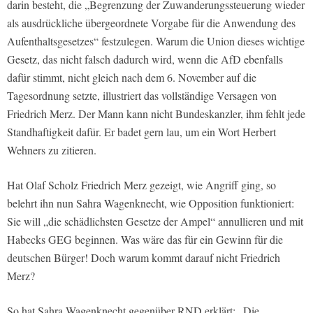
darin besteht, die „Begrenzung der Zuwanderungssteuerung wieder
als ausdrückliche übergeordnete Vorgabe für die Anwendung des
Aufenthaltsgesetzes“ festzulegen. Warum die Union dieses wichtige
Gesetz, das nicht falsch dadurch wird, wenn die AfD ebenfalls
dafür stimmt, nicht gleich nach dem 6. November auf die
Tagesordnung setzte, illustriert das vollständige Versagen von
Friedrich Merz. Der Mann kann nicht Bundeskanzler, ihm fehlt jede
Standhaftigkeit dafür. Er badet gern lau, um ein Wort Herbert
Wehners zu zitieren.
Hat Olaf Scholz Friedrich Merz gezeigt, wie Angriff ging, so
belehrt ihn nun Sahra Wagenknecht, wie Opposition funktioniert:
Sie will „die schädlichsten Gesetze der Ampel“ annullieren und mit
Habecks GEG beginnen. Was wäre das für ein Gewinn für die
deutschen Bürger! Doch warum kommt darauf nicht Friedrich
Merz?
So hat Sahra Wagenknecht gegenüber RND erklärt: „Die