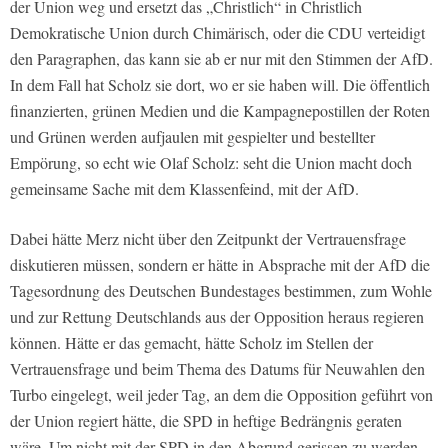
der Union weg und ersetzt das „Christlich“ in Christlich
Demokratische Union durch Chimärisch, oder die CDU verteidigt
den Paragraphen, das kann sie ab er nur mit den Stimmen der AfD.
In dem Fall hat Scholz sie dort, wo er sie haben will. Die öffentlich
finanzierten, grünen Medien und die Kampagnepostillen der Roten
und Grünen werden aufjaulen mit gespielter und bestellter
Empörung, so echt wie Olaf Scholz: seht die Union macht doch
gemeinsame Sache mit dem Klassenfeind, mit der AfD.
Dabei hätte Merz nicht über den Zeitpunkt der Vertrauensfrage
diskutieren müssen, sondern er hätte in Absprache mit der AfD die
Tagesordnung des Deutschen Bundestages bestimmen, zum Wohle
und zur Rettung Deutschlands aus der Opposition heraus regieren
können. Hätte er das gemacht, hätte Scholz im Stellen der
Vertrauensfrage und beim Thema des Datums für Neuwahlen den
Turbo eingelegt, weil jeder Tag, an dem die Opposition geführt von
der Union regiert hätte, die SPD in heftige Bedrängnis geraten
wäre. Um nicht mit der SPD in den Abgrund gerissen zu werden,