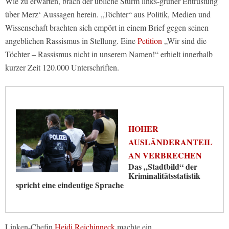
Wie zu erwarten, brach der übliche Sturm links-grüner Entrüstung
über Merz‘ Aussagen herein. „Töchter“ aus Politik, Medien und
Wissenschaft brachten sich empört in einem Brief gegen seinen
angeblichen Rassismus in Stellung. Eine
Petition
„Wir sind die
Töchter – Rassismus nicht in unserem Namen!“ erhielt innerhalb
kurzer Zeit 120.000 Unterschriften.
HOHER
AUSLÄNDERANTEIL
AN VERBRECHEN
Das „Stadtbild“ der
Kriminalitätsstatistik
spricht eine eindeutige Sprache
Linken-Chefin
Heidi Reichinneck
machte ein