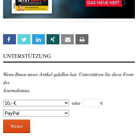
Facebook
Twitter
Linkedin
Xing
Email
Print
UNTERSTÜTZUNG
Wenn Ihnen unser Artikel gefallen hat: Unterstützen Sie diese Form
des
Journalismus.
oder
€
Weiter