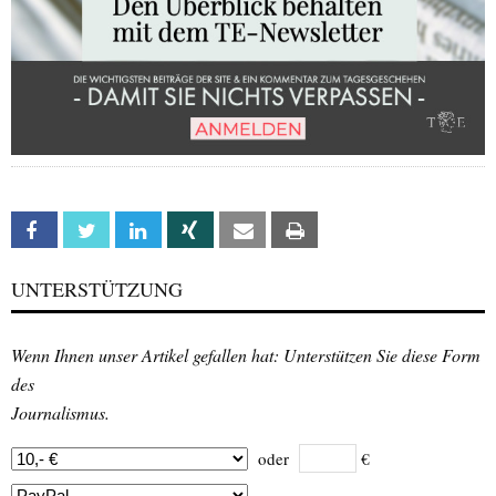
Facebook
Twitter
Linkedin
Xing
Email
Print
UNTERSTÜTZUNG
Wenn Ihnen unser Artikel gefallen hat: Unterstützen Sie diese Form
des
Journalismus.
oder
€