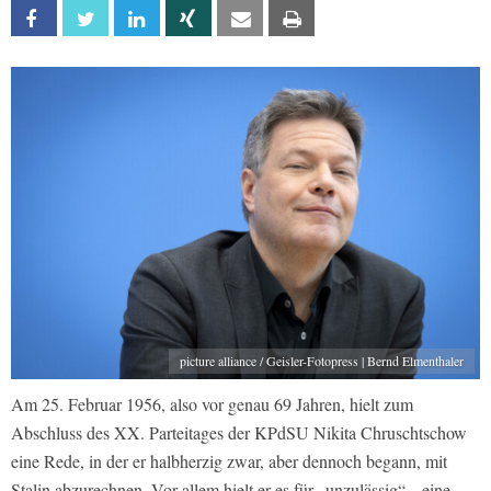
Facebook
Twitter
Linkedin
Xing
Email
Print
picture alliance / Geisler-Fotopress | Bernd Elmenthaler
Am 25. Februar 1956, also vor genau 69 Jahren, hielt zum
Abschluss des XX. Parteitages der KPdSU Nikita Chruschtschow
eine Rede, in der er halbherzig zwar, aber dennoch begann, mit
Stalin abzurechnen. Vor allem hielt er es für „unzulässig“, „eine