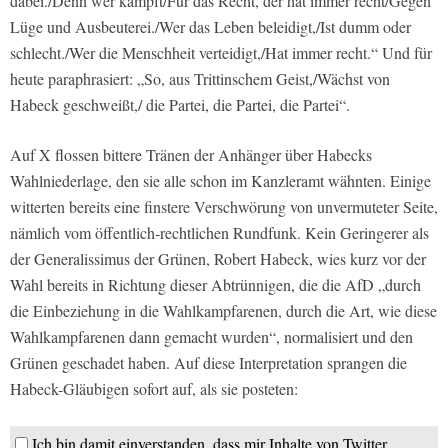
dabei./Denn wer kämpft/Für das Recht, der hat immer recht/Gegen
Lüge und Ausbeuterei./Wer das Leben beleidigt,/Ist dumm oder
schlecht./Wer die Menschheit verteidigt,/Hat immer recht.“ Und für
heute paraphrasiert: „So, aus Trittinschem Geist,/Wächst von
Habeck geschweißt,/ die Partei, die Partei, die Partei“.
Auf X flossen bittere Tränen der Anhänger über Habecks
Wahlniederlage, den sie alle schon im Kanzleramt wähnten. Einige
witterten bereits eine finstere Verschwörung von unvermuteter Seite,
nämlich vom öffentlich-rechtlichen Rundfunk. Kein Geringerer als
der Generalissimus der Grünen, Robert Habeck, wies kurz vor der
Wahl bereits in Richtung dieser Abtrünnigen, die die AfD „durch
die Einbeziehung in die Wahlkampfarenen, durch die Art, wie diese
Wahlkampfarenen dann gemacht wurden“, normalisiert und den
Grünen geschadet haben. Auf diese Interpretation sprangen die
Habeck-Gläubigen sofort auf, als sie posteten:
Ich bin damit einverstanden, dass mir Inhalte von Twitter