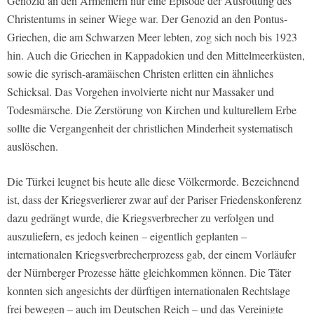
Genozid an den Armeniern nur eine Episode der Ausrottung des
Christentums in seiner Wiege war. Der Genozid an den Pontus-
Griechen, die am Schwarzen Meer lebten, zog sich noch bis 1923
hin. Auch die Griechen in Kappadokien und den Mittelmeerküsten,
sowie die syrisch-aramäischen Christen erlitten ein ähnliches
Schicksal. Das Vorgehen involvierte nicht nur Massaker und
Todesmärsche. Die Zerstörung von Kirchen und kulturellem Erbe
sollte die Vergangenheit der christlichen Minderheit systematisch
auslöschen.
Die Türkei leugnet bis heute alle diese Völkermorde. Bezeichnend
ist, dass der Kriegsverlierer zwar auf der Pariser Friedenskonferenz
dazu gedrängt wurde, die Kriegsverbrecher zu verfolgen und
auszuliefern, es jedoch keinen – eigentlich geplanten –
internationalen Kriegsverbrecherprozess gab, der einem Vorläufer
der Nürnberger Prozesse hätte gleichkommen können. Die Täter
konnten sich angesichts der dürftigen internationalen Rechtslage
frei bewegen – auch im Deutschen Reich – und das Vereinigte