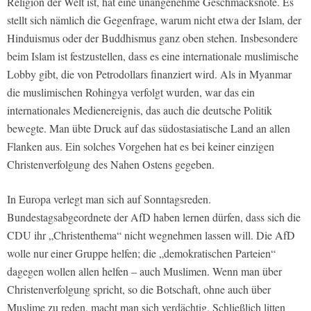
Religion der Welt ist, hat eine unangenehme Geschmacksnote. Es
stellt sich nämlich die Gegenfrage, warum nicht etwa der Islam, der
Hinduismus oder der Buddhismus ganz oben stehen. Insbesondere
beim Islam ist festzustellen, dass es eine internationale muslimische
Lobby gibt, die von Petrodollars finanziert wird. Als in Myanmar
die muslimischen Rohingya verfolgt wurden, war das ein
internationales Medienereignis, das auch die deutsche Politik
bewegte. Man übte Druck auf das südostasiatische Land an allen
Flanken aus. Ein solches Vorgehen hat es bei keiner einzigen
Christenverfolgung des Nahen Ostens gegeben.
In Europa verlegt man sich auf Sonntagsreden.
Bundestagsabgeordnete der AfD haben lernen dürfen, dass sich die
CDU ihr „Christenthema“ nicht wegnehmen lassen will. Die AfD
wolle nur einer Gruppe helfen; die „demokratischen Parteien“
dagegen wollen allen helfen – auch Muslimen. Wenn man über
Christenverfolgung spricht, so die Botschaft, ohne auch über
Muslime zu reden, macht man sich verdächtig. Schließlich litten