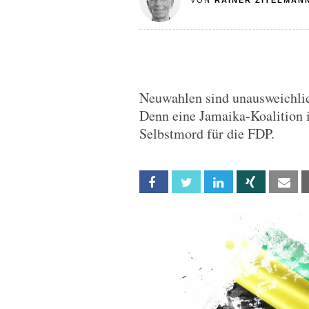
VON
RAINER ZITELMAN
Neuwahlen sind unausweichlic
Denn eine Jamaika-Koalition 
Selbstmord für die FDP.
Facebook
Twitter
Linkedin
Xing
Em