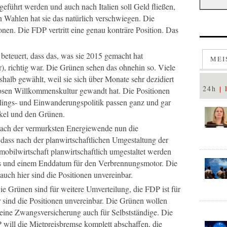
geführt werden und auch nach Italien soll Geld fließen,
 Wahlen hat sie das natürlich verschwiegen. Die
onen. Die FDP vertritt eine genau konträre Position. Das
beteuert, dass das, was sie 2015 gemacht hat
MEI
, richtig war. Die Grünen sehen das ohnehin so. Viele
alb gewählt, weil sie sich über Monate sehr dezidiert
24h
losen Willkommenskultur gewandt hat. Die Positionen
ings- und Einwanderungspolitik passen ganz und gar
rkel und den Grünen.
ach der vermurksten Energiewende nun die
 dass nach der planwirtschaftlichen Umgestaltung der
mobilwirtschaft planwirtschaftlich umgestaltet werden
tos und einem Enddatum für den Verbrennungsmotor. Die
auch hier sind die Positionen unvereinbar.
Die Grünen sind für weitere Umverteilung, die FDP ist für
 sind die Positionen unvereinbar. Die Grünen wollen
 eine Zwangsversicherung auch für Selbstständige. Die
 will die Mietpreisbremse komplett abschaffen, die