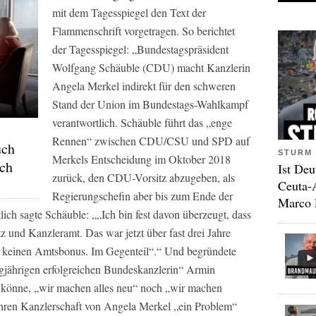
mit dem
Tagesspiegel
den Text der
Flammenschrift vorgetragen. So berichtet
der
Tagesspiegel:
„Bundestagspräsident
Wolfgang Schäuble (CDU) macht Kanzlerin
Angela Merkel indirekt für den schweren
Stand der Union im Bundestags-Wahlkampf
verantwortlich. Schäuble führt das „enge
Rennen“ zwischen CDU/CSU und SPD auf
uch
STURM 
Merkels Entscheidung im Oktober 2018
ach
Ist Deu
zurück, den CDU-Vorsitz abzugeben, als
Ceuta-
Regierungschefin aber bis zum Ende der
Marco 
ch sagte Schäuble: „„Ich bin fest davon überzeugt, dass
tz und Kanzleramt. Das war jetzt über fast drei Jahre
uch keinen Amtsbonus. Im Gegenteil“.“ Und begründete
ngjährigen erfolgreichen Bundeskanzlerin“ Armin
könne, „wir machen alles neu“ noch „wir machen
Jahren Kanzlerschaft von Angela Merkel „ein Problem“