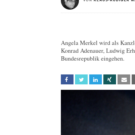
VON
KLAUS-RÜDIGER M
Angela Merkel wird als Kanzl
Konrad Adenauer, Ludwig Erha
Bundesrepublik eingehen.
Facebook
Twitter
Linkedin
Xing
Em