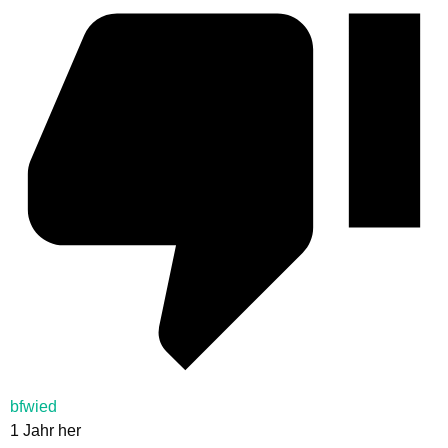
bfwied
1 Jahr her