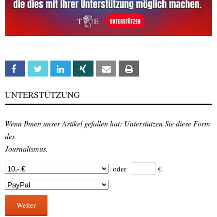
Facebook
Twitter
Linkedin
Xing
Email
Print
UNTERSTÜTZUNG
Wenn Ihnen unser Artikel gefallen hat: Unterstützen Sie diese Form
des
Journalismus.
oder
€
Weiter