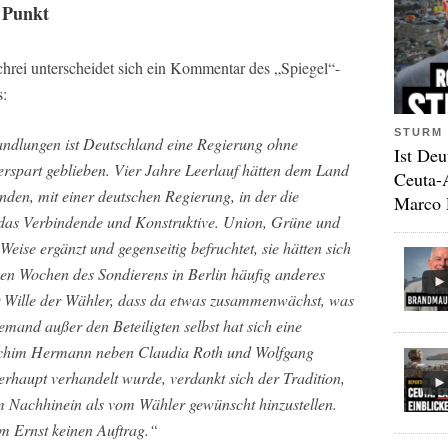
n Punkt
rei unterscheidet sich ein Kommentar des „Spiegel“-
s:
STURM 
ndlungen ist Deutschland eine Regierung ohne
Ist Deu
erspart geblieben. Vier Jahre Leerlauf hätten dem Land
Ceuta-
den, mit einer deutschen Regierung, in der die
Marco 
 das Verbindende und Konstruktive. Union, Grüne und
Weise ergänzt und gegenseitig befruchtet, sie hätten sich
en Wochen des Sondierens in Berlin häufig anderes
er Wille der Wähler, dass da etwas zusammenwächst, was
mand außer den Beteiligten selbst hat sich eine
achim Hermann neben Claudia Roth und Wolfgang
rhaupt verhandelt wurde, verdankt sich der Tradition,
m Nachhinein als vom Wähler gewünscht hinzustellen.
m Ernst keinen Auftrag.“