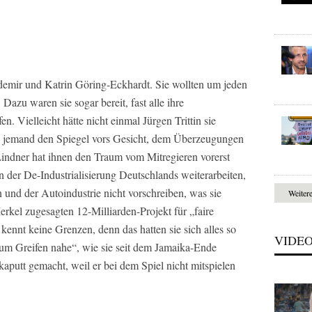
mir und Katrin Göring-Eckhardt. Sie wollten um jeden
 Dazu waren sie sogar bereit, fast alle ihre
 Vielleicht hätte nicht einmal Jürgen Trittin sie
n jemand den Spiegel vors Gesicht, dem Überzeugungen
 Lindner hat ihnen den Traum vom Mitregieren vorerst
an der De-Industrialisierung Deutschlands weiterarbeiten,
n und der Autoindustrie nicht vorschreiben, was sie
Weiter
rkel zugesagten 12-Milliarden-Projekt für „faire
kennt keine Grenzen, denn das hatten sie sich alles so
VIDE
um Greifen nahe“, wie sie seit dem Jamaika-Ende
kaputt gemacht, weil er bei dem Spiel nicht mitspielen