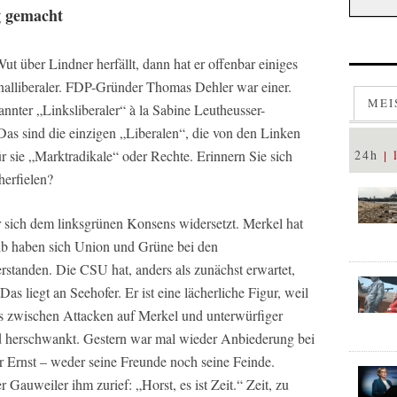
g gemacht
ut über Lindner herfällt, dann hat er offenbar einiges
onalliberaler. FDP-Gründer Thomas Dehler war einer.
MEI
nnter „Linksliberaler“ à la Sabine Leutheusser-
s sind die einzigen „Liberalen“, die von den Linken
24h
ür sie „Marktradikale“ oder Rechte. Erinnern Sie sich
herfielen?
r sich dem linksgrünen Konsens widersetzt. Merkel hat
lb haben sich Union und Grüne bei den
standen. Die CSU hat, anders als zunächst erwartet,
Das liegt an Seehofer. Er ist eine lächerliche Figur, weil
los zwischen Attacken auf Merkel und unterwürfiger
d herschwankt. Gestern war mal wieder Anbiederung bei
 Ernst – weder seine Freunde noch seine Feinde.
r Gauweiler ihm zurief: „Horst, es ist Zeit.“ Zeit, zu