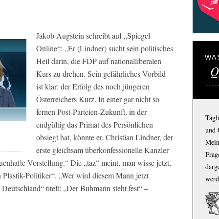
Jakob Augstein schreibt auf „Spiegel-
Online“:
„Er
(Lindner)
sucht sein politisches
WA
Heil darin, die FDP auf nationalliberalen
Q
Kurs zu drehen. Sein gefährliches Vorbild
ist klar: der Erfolg des noch jüngeren
Österreichers Kurz. In einer gar nicht so
fernen Post-Parteien-Zukunft, in der
Tägl
endgültig das Primat des Persönlichen
und 
obsiegt hat, könnte er, Christian Lindner, der
Mein
erste gleichsam überkonfessionelle Kanzler
Frage
uenhafte Vorstellung.“
Die „taz“ meint, man wisse jetzt,
darg
 Plastik-Politiker“
.
„Wer wird diesem Mann jetzt
werd
Deutschland“ titelt:
„Der Buhmann steht fest“
–