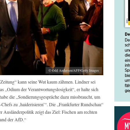
© Odd Andersen/AFP/Getty Images
n Zeitung“ kann seine Wut kaum zähmen. Lindner sei
das „Odium der Verantwortungslosigkeit“, er halte sich
 habe die „Sondierungsgespräche dazu missbraucht, um
Chefs zu ‚haiderisieren’“. Die „Frankfurter Rundschau“
er Ausländerpolitik zeigt das Ziel: Fischen am rechten
and der AfD.“