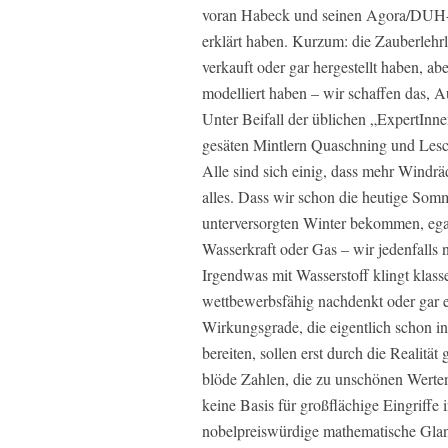
voran Habeck und seinen Agora/DUH-Cl
erklärt haben. Kurzum: die Zauberlehrl
verkauft oder gar hergestellt haben, a
modelliert haben – wir schaffen das, 
Unter Beifall der üblichen „ExpertInn
gesäten Mintlern Quaschning und Lesc
Alle sind sich einig, dass mehr Windr
alles. Dass wir schon die heutige Som
unterversorgten Winter bekommen, egal
Wasserkraft oder Gas – wir jedenfalls n
Irgendwas mit Wasserstoff klingt klass
wettbewerbsfähig nachdenkt oder gar 
Wirkungsgrade, die eigentlich schon i
bereiten, sollen erst durch die Realität
blöde Zahlen, die zu unschönen Wert
keine Basis für großflächige Eingriffe 
nobelpreiswürdige mathematische Glan