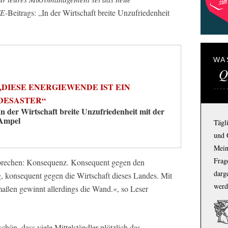
TE
-Beitrags: „In der Wirtschaft breite Unzufriedenheit
WA
Q
„DIESE ENERGIEWENDE IST EIN
DESASTER“
In der Wirtschaft breite Unzufriedenheit mit der
Ampel
Tägl
und 
Mein
Frage
prechen: Konsequenz. Konsequent gegen den
darg
, konsequent gegen die Wirtschaft dieses Landes. Mit
werd
ßen gewinnt allerdings die Wand.«, so Leser
hön, dass viele Mittelständler plötzlich das