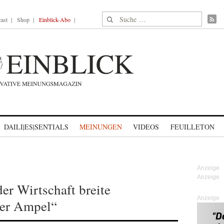
Suche nach:
ast
Shop
Einblick-Abo
DAILI|ES|SENTIALS
MEINUNGEN
VIDEOS
FEUILLETON
er Wirtschaft breite
Anzeige
der Ampel“