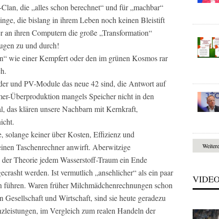
an, die „alles schon berechnet“ und für „machbar“
inge, die bislang in ihrem Leben noch keinen Bleistift
ber an ihren Computern die große „Transformation“
Augen zu und durch!
en“ wie einer Kempfert oder den im grünen Kosmos rar
h.
äder und PV-Module das neue 42 sind, die Antwort auf
mer-Überproduktion mangels Speicher nicht in den
, das klären unsere Nachbarn mit Kernkraft,
icht.
e, solange keiner über Kosten, Effizienz und
einen Taschenrechner anwirft. Aberwitzige
Weiter
n der Theorie jedem Wasserstoff-Traum ein Ende
 gecrasht werden. Ist vermutlich „ansehlicher“ als ein paar
VIDE
en führen. Waren früher Milchmädchenrechnungen schon
in Gesellschaft und Wirtschaft, sind sie heute geradezu
zleistungen, im Vergleich zum realen Handeln der