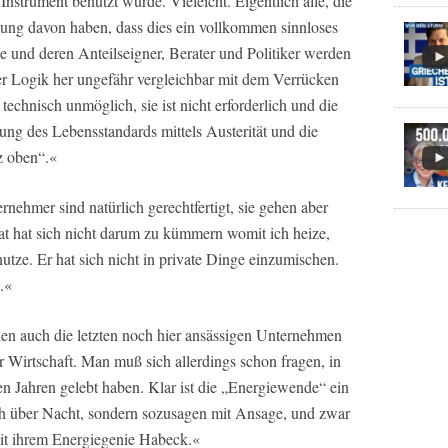
 Instrument benutzt wurde. Vieleicht. Eigentlich alle, die
ng davon haben, dass dies ein vollkommen sinnloses
 und deren Anteilseigner, Berater und Politiker werden
er Logik her ungefähr vergleichbar mit dem Verrücken
echnisch unmöglich, sie ist nicht erforderlich und die
ng des Lebensstandards mittels Austerität und die
z oben“.«
nehmer sind natürlich gerechtfertigt, sie gehen aber
at hat sich nicht darum zu kümmern womit ich heize,
utze. Er hat sich nicht in private Dinge einzumischen.
.«
hen auch die letzten noch hier ansässigen Unternehmen
er Wirtschaft. Man muß sich allerdings schon fragen, in
ten Jahren gelebt haben. Klar ist die „Energiewende“ ein
lich über Nacht, sondern sozusagen mit Ansage, und zwar
it ihrem Energiegenie Habeck.«