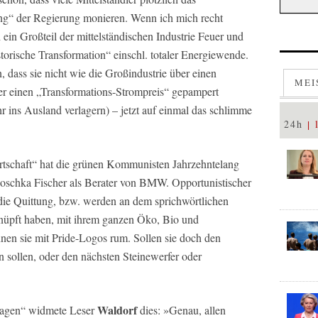
g“ der Regierung monieren. Wenn ich mich recht
 ein Großteil der mittelständischen Industrie Feuer und
torische Transformation“ einschl. totaler Energiewende.
, dass sie nicht wie die Großindustrie über einen
MEI
er einen „Transformations-Strompreis“ gepampert
r ins Ausland verlagern) – jetzt auf einmal das schlimme
24h
rtschaft“ hat die grünen Kommunisten Jahrzehntelang
 Joschka Fischer als Berater von BMW. Opportunistischer
 die Quittung, bzw. werden an dem sprichwörtlichen
eknüpft haben, mit ihrem ganzen Öko, Bio und
nen sie mit Pride-Logos rum. Sollen sie doch den
un sollen, oder den nächsten Steinewerfer oder
Waldorf
ragen“ widmete Leser
dies: »Genau, allen