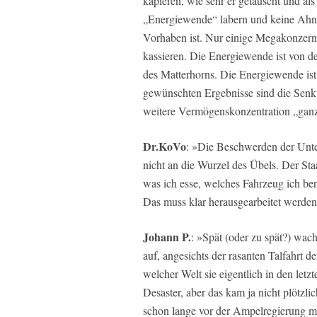
kapieren, wie sehr er getäuscht und als
„Energiewende“ labern und keine Ahnu
Vorhaben ist. Nur einige Megakonzerne
kassieren. Die Energiewende ist von d
des Matterhorns. Die Energiewende ist t
gewünschten Ergebnisse sind die Senku
weitere Vermögenskonzentration „gan
Dr.KoVo
: »Die Beschwerden der Unter
nicht an die Wurzel des Übels. Der Sta
was ich esse, welches Fahrzeug ich ben
Das muss klar herausgearbeitet werden
Johann P.
: »Spät (oder zu spät?) wac
auf, angesichts der rasanten Talfahrt d
welcher Welt sie eigentlich in den letz
Desaster, aber das kam ja nicht plötz
schon lange vor der Ampelregierung m