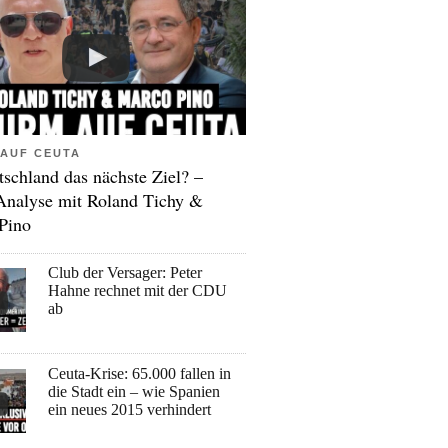
AUF CEUTA
tschland das nächste Ziel? –
Analyse mit Roland Tichy &
Pino
Club der Versager: Peter
Hahne rechnet mit der CDU
ab
Ceuta-Krise: 65.000 fallen in
die Stadt ein – wie Spanien
ein neues 2015 verhindert