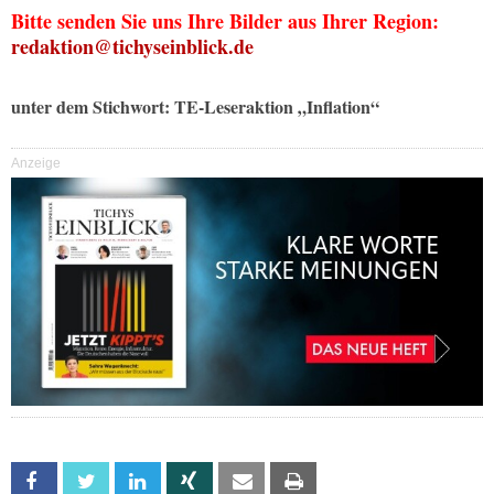
Bitte senden Sie uns Ihre Bilder aus Ihrer Region:
redaktion@tichyseinblick.de
unter dem Stichwort: TE-Leseraktion „Inflation“
Anzeige
Facebook
Twitter
Linkedin
Xing
Email
Print