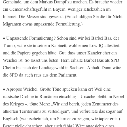
Gemeinde, um dem Markus Dampf zu machen. Es brauche wieder
ein Gemeinschaftsgefühl in Bayern, weniger Klickzahlen im
Internet. Die Messer sind gewetzt. (Entschuldigen Sie die für Nicht-
Migranten etwas unpassende Formulierung.)
♦ Unpassende Formulierung? Schon sind wir bei Bärbel Bas, der
Trump, wäre sie in seinem Kabinett, wohl einen Low IQ attestiert
und die Papiere gegeben hätte. Gut, dass unser Kanzler eher ein
Weichei ist. So lasset uns beten: Herr, erhalte Bärbel Bas als SPD-
Chefin bis nach der Landtagswahl in Sachsen- Anhalt. Dann wäre
die SPD da auch raus aus dem Parlament.
♦ Apropos Weichei. Große Töne spucken kann er! Weil eine
russische Drohne in Rumänien einschlug – Ursache bleibt im Nebel
des Krieges –, tönte Merz: „Wir sind bereit, jeden Zentimeter des
alliierten Territoriums zu verteidigen“, und verbreitete das sogar auf
Englisch (wahrscheinlich, um Starmer zu zeigen, wie tapfer er ist).
Bereit vielleicht schon, aber auch fähig? Wäre angesichts eines