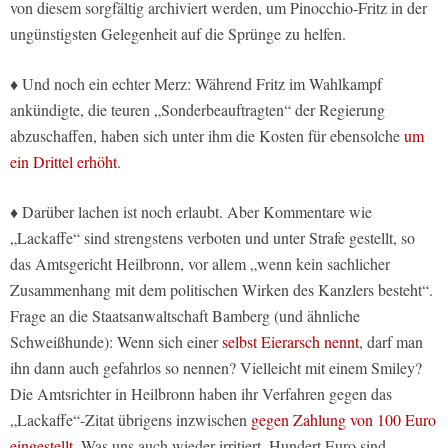
von diesem sorgfältig archiviert werden, um Pinocchio-Fritz in der
ungünstigsten Gelegenheit auf die Sprünge zu helfen.
♦ Und noch ein echter Merz: Während Fritz im Wahlkampf
ankündigte, die teuren „Sonderbeauftragten“ der Regierung
abzuschaffen, haben sich unter ihm die Kosten für ebensolche
um
ein Drittel erhöht
.
♦ Darüber lachen ist noch erlaubt. Aber Kommentare wie
„Lackaffe“ sind strengstens verboten und unter Strafe gestellt, so
das Amtsgericht Heilbronn, vor allem „wenn kein sachlicher
Zusammenhang mit dem politischen Wirken des Kanzlers besteht“.
Frage an die Staatsanwaltschaft Bamberg (und ähnliche
Schweißhunde): Wenn sich einer
selbst Eierarsch nennt
, darf man
ihn dann auch gefahrlos so nennen? Vielleicht mit einem Smiley?
Die Amtsrichter in Heilbronn haben ihr Verfahren gegen das
„Lackaffe“-Zitat übrigens inzwischen
gegen Zahlung von 100 Euro
eingestellt
. Was uns auch wieder irritiert. Hundert Euro sind