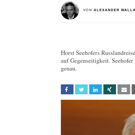
VON
ALEXANDER WALL
Horst Seehofers Russlandreise
auf Gegenseitigkeit. Seehofer 
genau.
Facebook
Twitter
Linkedin
Xing
Em