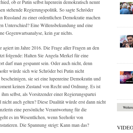
hied, ob er Putin selbst lupenrein demokratisch nennt
sen stehende Regierungspolitik. So sagte Schröder
Putin Russland zu einer ordentlichen Demokratie machen
en Unterschied? Eine Willensbekundung und eine
ne Gegenwartsanalyse, kein gar nichts.
r agiert im Jahre 2016. Die Frage aller Fragen an den
tzt folgende: Halten Sie Angela Merkel für eine
t darf man gespannt sein. Oder auch nicht, denn
ehofer würde sich wie Schröder bei Putin nicht
 bescheinigen, sie sei eine lupenreine Demokratin und
Moment keinen Zustand von Recht und Ordnung. Es ist
 ihm selbst, als Vorsitzender einer Regierungspartei
l nicht auch gelten? Diese Dualität würde erst dann nicht
Weiter
zlerin eine persönliche Verantwortung für die
geht es im Wesentlichen, wenn Seehofer von
onstatieren. Die Spannung steigt: Kann man das?
VIDE