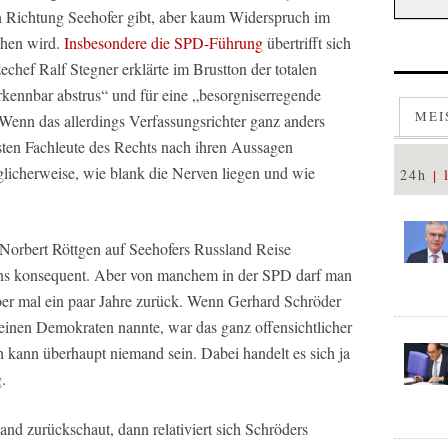
 Richtung Seehofer gibt, aber kaum Widerspruch im
chen wird.
Insbesondere die SPD-Führung
übertrifft sich
hef Ralf Stegner erklärte im Brustton der totalen
kennbar abstrus“ und für eine „besorgniserregende
MEI
Wenn das allerdings Verfassungsrichter ganz anders
hsten Fachleute des Rechts nach ihren Aussagen
glicherweise, wie blank die Nerven liegen und wie
24h
Norbert Röttgen auf Seehofers Russland Reise
tens konsequent. Aber von manchem in der SPD darf man
ber mal ein paar Jahre zurück. Wenn Gerhard Schröder
einen Demokraten nannte, war das ganz offensichtlicher
 kann überhaupt niemand sein. Dabei handelt es sich ja
.
 zurückschaut, dann relativiert sich Schröders