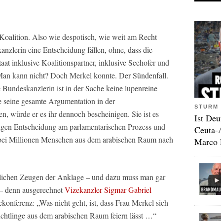
 Koalition. Also wie despotisch, wie weit am Recht
nzlerin eine Entscheidung fällen, ohne, dass die
t inklusive Koalitionspartner, inklusive Seehofer und
Man kann nicht? Doch Merkel konnte. Der Sündenfall.
 Bundeskanzlerin ist in der Sache keine lupenreine
 seine gesamte Argumentation in der
STURM 
, würde er es ihr dennoch bescheinigen. Sie ist es
Ist Deu
htigen Entscheidung am parlamentarischen Prozess und
Ceuta-
bei Millionen Menschen aus dem arabischen Raum nach
Marco 
nglichen Zeugen der Anklage – und dazu muss man gar
n – denn ausgerechnet
Vizekanzler Sigmar Gabriel
ekonferenz: „Was nicht geht, ist, dass Frau Merkel sich
üchtlinge aus dem arabischen Raum feiern lässt …“