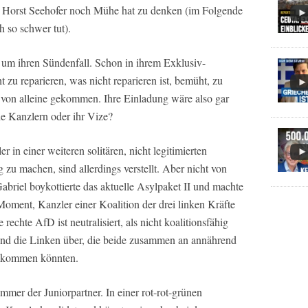
as Horst Seehofer noch Mühe hat zu denken (im Folgende
h so schwer tut).
t um ihren Sündenfall. Schon in ihrem Exklusiv-
 zu reparieren, was nicht reparieren ist, bemüht, zu
h von alleine gekommen. Ihre Einladung wäre also gar
ie Kanzlern oder ihr Vize?
in einer weiteren solitären, nicht legitimierten
u machen, sind allerdings verstellt. Aber nicht von
briel boykottierte das aktuelle Asylpaket II und machte
ment, Kanzler einer Koalition der drei linken Kräfte
echte AfD ist neutralisiert, als nicht koalitionsfähig
und die Linken über, die beide zusammen an annährend
nkommen könnten.
immer der Juniorpartner. In einer rot-rot-grünen