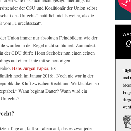
 oben wäre das auch leicht gesagt, allerdings hat
orsitzender der CSU und Koalitionär der Union selbst
haft des Unrechts“ natürlich nichts weiter, als die
s vom „Unrechtsstaat“.
WA
n der Union immer nur absoluten Feindbildern wie der
Q
e wurden in der Regel nicht so tituliert. Zumindest
 in der CDU dürfte Horst Seehofer nun einen echten
rdings auf einer Linie mit so honorigen
 Fabio.
Hans-Jürgen Papier
, Ex-
Tägl
 nämlich noch im Januar 2016: „Noch nie war in der
und 
epublik die Kluft zwischen Recht und Wirklichkeit so
Mein
nakzeptabel.“ Wann beginnt Dauer? Wann wird ein
Frage
s Unrechts?
darg
werd
recht?
zten Tage an, fällt vor allem auf, das es zwar jede