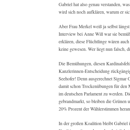
Gabriel hat also genau verstanden, w
wird sich noch aufklären, warum er sic
Aber Frau Merkel weiß ja selbst längs
Interview bei Anne Will war sie bemüht
erklären, diese Flüchtlinge wären auc
keine gewesen. Wer liegt nun falsch, d
Die Bemühungen, diesen Kardinalsfehler 
Kanzlerinnen-Entscheidung rückgängig z
Seehofer! Denn ausgerechnet Sigmar Ga
damit schon Trockenübungen für den Mo
im deutschen Parlament zu werden. Die r
gebrandmarkt, so bleiben die Grünen 
20% Prozent der Wählerstimmen hera
In der großen Koalition bleibt Gabriel 