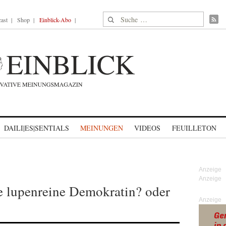
Suche nach:
ast
Shop
Einblick-Abo
DAILI|ES|SENTIALS
MEINUNGEN
VIDEOS
FEUILLETON
e lupenreine Demokratin? oder
Anzeige