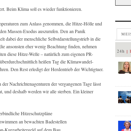
rt. Beim Klima soll es wieder funktionieren.
peraturen zum Anlass genommen, die Hitze-Hölle und
enden Massen-Exodus auszurufen. Den an Panik
MEI
elt dabei der menschliche Selbstdarstellungstrieb in die
die ansonsten eher wenig Beachtung finden, nehmen
24h
en diese Hitze-Welle – natürlich zum eigenen PR-
überdurchschnittlich heißen Tag die Klimawandel-
hren. Den Rest erledigt der Herdentrieb der Wichtigtuer.
n der Nachrichtenagenturen der vergangenen Tage lässt
t, und deshalb werden wir alle sterben. Ein kleiner
rbindliche Hitzeschutzpläne
chwimmen an bewachten Badestellen
son-Kurzarbeitergeld auf dem Bau