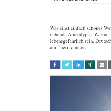
VON
ALEXANDER HEIDEN
Was einst einfach schönes Wett
nahende Apokalypse. Warme 
lebensgefährlich sein. Deutsch
am Thermometer.
Facebook
Twitter
Linkedin
Xing
Em