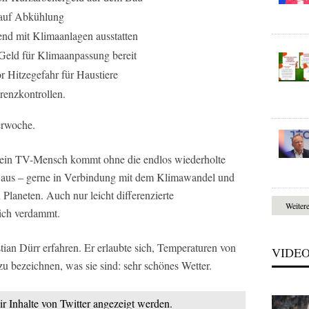
 auf Abkühlung
end mit Klimaanlagen ausstatten
 Geld für Klimaanpassung bereit
 Hitzegefahr für Haustiere
renzkontrollen.
erwoche.
kein TV-Mensch kommt ohne die endlos wiederholte
e“ aus – gerne in Verbindung mit dem Klimawandel und
laneten. Auch nur leicht differenzierte
Weiter
ich verdammt.
ian Dürr erfahren. Er erlaubte sich, Temperaturen von
VIDE
 bezeichnen, was sie sind: sehr schönes Wetter.
ir Inhalte von Twitter angezeigt werden.