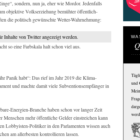
inge“, sondern, nun ja, eher wie Mordor. Jedenfalls
 um objektive Volkserziehung bemühter öffentlich-
ften die politisch gewünschte Wetter-Wahrnehmung:
ir Inhalte von Twitter angezeigt werden.
WA
Q
t so eine Farbskala halt schon viel aus.
Tägl
 ihr Panik habt“: Das rief im Jahr 2019 die Klima-
und 
ament und machte damit viele Subventionsempfänger in
Mein
Frage
darg
rbare-Energien-Branche haben schon vor langer Zeit
werd
der Menschen mehr öffentliche Gelder einstreichen kann
ten Lobbyisten-Politiker in den Parlamenten wissen auch
chen am allerbesten kontrollieren lassen.