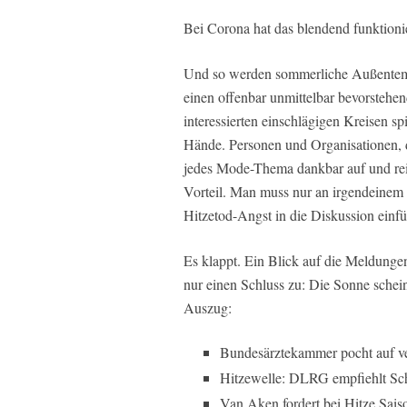
Bei Corona hat das blendend funktionie
Und so werden sommerliche Außentem
einen offenbar unmittelbar bevorsteh
interessierten einschlägigen Kreisen spi
Hände. Personen und Organisationen, 
jedes Mode-Thema dankbar auf und reit
Vorteil. Man muss nur an irgendeinem 
Hitzetod-Angst in die Diskussion einfü
Es klappt. Ein Blick auf die Meldunge
nur einen Schluss zu: Die Sonne schein
Auszug:
Bundesärztekammer pocht auf ve
Hitzewelle: DLRG empfiehlt S
Van Aken fordert bei Hitze Sai