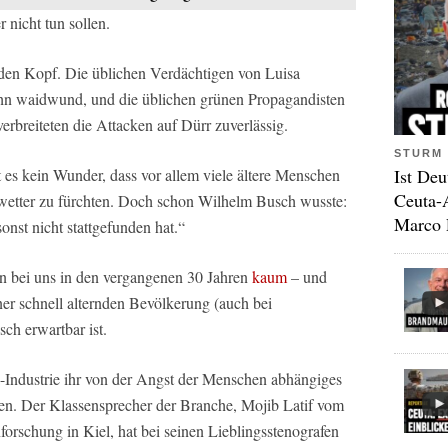
 nicht tun sollen.
den Kopf. Die üblichen Verdächtigen von Luisa
hn waidwund, und die üblichen grünen Propagandisten
erbreiteten die Attacken auf Dürr zuverlässig.
STURM 
Ist Deu
 es kein Wunder, dass vor allem viele ältere Menschen
Ceuta-
rwetter zu fürchten. Doch schon Wilhelm Busch wusste:
Marco 
onst nicht stattgefunden hat.“
ten bei uns in den vergangenen 30 Jahren
kaum
– und
iner schnell alternden Bevölkerung (auch bei
sch erwartbar ist.
a-Industrie ihr von der Angst der Menschen abhängiges
n. Der Klassensprecher der Branche, Mojib Latif vom
schung in Kiel, hat bei seinen Lieblingsstenografen