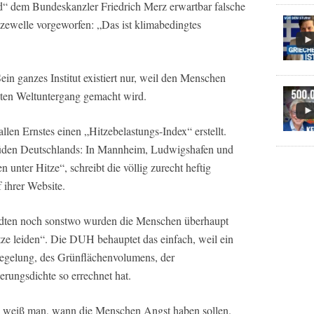
“ dem Bundeskanzler Friedrich Merz erwartbar falsche
itzewelle vorgeworfen: „Das ist klimabedingtes
in ganzes Institut existiert nur, weil den Menschen
gten Weltuntergang gemacht wird.
en Ernstes einen „Hitzebelastungs-Index“ erstellt.
Süden Deutschlands: In Mannheim, Ludwigshafen und
unter Hitze“, schreibt die völlig zurecht heftig
 ihrer Website.
ädten noch sonstwo wurden die Menschen überhaupt
itze leiden“. Die DUH behauptet das einfach, weil ein
egelung, des Grünflächenvolumens, der
rungsdichte so errechnet hat.
n weiß man, wann die Menschen Angst haben sollen.