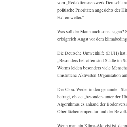
vom „Redaktionsnetzwerk Deutschland
politische Prioritäten angesichts der H
Extremwetter.“
Was soll der Mann auch sonst sagen? Se
erfolgreich Angst vor dem klimabedin
Die Deutsche Umwelthilfe (DUH) hat all
„Besonders betroffen sind Städte im 
Worms leiden besonders viele Menschen 
umstrittene Aktivisten-Organisation auf
Der Clou: Weder in den genannten St
befragt, ob sie „besonders unter der H
Algorithmus es anhand der Bodenversi
Oberflächentemperatur und der Bevölke
Wenn man ein Klima-Aktivist ist, dan