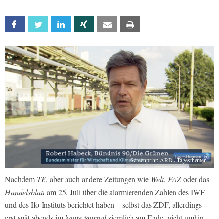
Facebook
Twitter
Linkedin
Xing
Email
Print
Screenprint: ARD / Tagesthemen
Nachdem
TE
, aber auch andere Zeitungen wie
Welt
,
FAZ
oder das
Handelsblatt
am 25. Juli über die alarmierenden Zahlen des IWF
und des Ifo-Instituts berichtet haben – selbst das ZDF, allerdings
erst spät abends im
heute journal
ziemlich am Ende, nicht umhin