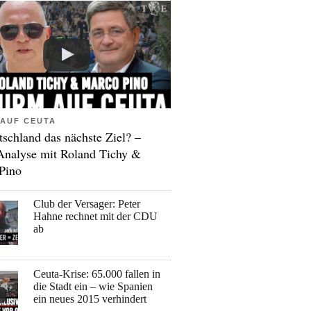
AUF CEUTA
tschland das nächste Ziel? –
Analyse mit Roland Tichy &
Pino
Club der Versager: Peter
Hahne rechnet mit der CDU
ab
Ceuta-Krise: 65.000 fallen in
die Stadt ein – wie Spanien
ein neues 2015 verhindert