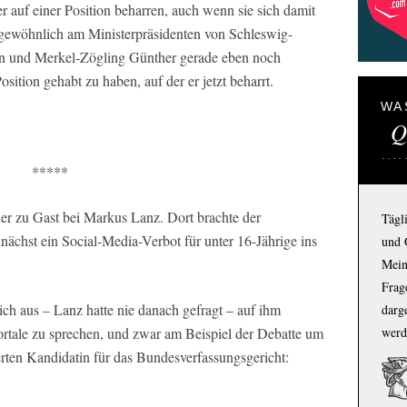
er auf einer Position beharren, auch wenn sie sich damit
gewöhnlich am Ministerpräsidenten von Schleswig-
nn und Merkel-Zögling Günther gerade eben noch
sition gehabt zu haben, auf der er jetzt beharrt.
WA
Q
*****
r zu Gast bei Markus Lanz. Dort brachte der
Tägl
chst ein Social-Media-Verbot für unter 16-Jährige ins
und 
Mein
Frage
h aus – Lanz hatte nie danach gefragt – auf ihm
darg
ortale zu sprechen, und zwar am Beispiel der Debatte um
werd
erten Kandidatin für das Bundesverfassungsgericht: