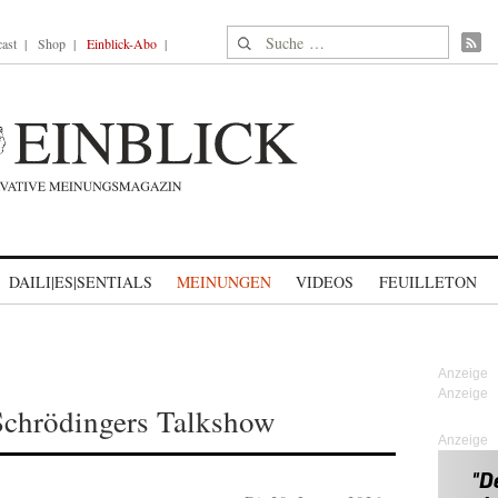
Suche nach:
ast
Shop
Einblick-Abo
DAILI|ES|SENTIALS
MEINUNGEN
VIDEOS
FEUILLETON
Schrödingers Talkshow
Anzeige