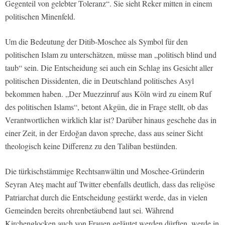
Gegenteil von gelebter Toleranz“. Sie sieht Reker mitten in einem
politischen Minenfeld.
Um die Bedeutung der Ditib-Moschee als Symbol für den
politischen Islam zu unterschätzen, müsse man „politisch blind und
taub“ sein. Die Entscheidung sei auch ein Schlag ins Gesicht aller
politischen Dissidenten, die in Deutschland politisches Asyl
bekommen haben. „Der Muezzinruf aus Köln wird zu einem Ruf
des politischen Islams“, betont Akgün, die in Frage stellt, ob das
Verantwortlichen wirklich klar ist? Darüber hinaus geschehe das in
einer Zeit, in der Erdoğan davon spreche, dass aus seiner Sicht
theologisch keine Differenz zu den Taliban bestünden.
Die türkischstämmige Rechtsanwältin und Moschee-Gründerin
Seyran Ateş macht auf Twitter ebenfalls deutlich, dass das religöse
Patriarchat durch die Entscheidung gestärkt werde, das in vielen
Gemeinden bereits ohrenbetäubend laut sei. Während
Kirchenglocken auch von Frauen geläutet werden dürften, werde in