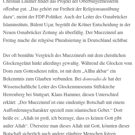
Christian Lindner findet das Projekt der Oberbürgermeisterin
offenbar gut. „Das gehört zur Freiheit der Religionsausübung
dazu“, meint der FDP-Politiker. Auch der Leiter des Osnabrücker
Islaminstituts, Bülent Uçar, begrüßt die Kölner Entscheidung in der
Neuen Osnabrücker Zeitung
als überfällig. Der Muezzinruf am
Freitag mache die religiöse Pluralisierung in Deutschland sichtbar.
Der oft bemühte Vergleich des Muezzinrufs mit dem christlichen
Glockengeläut hinkt allerdings gewaltig. Während die Glocken vom
Dom zum Gottesdienst rufen, ist mit dem „Allhu akbar“ ein
Bekenntnis zum Glauben verbunden. Bei
domradio.de
hat der
Wissenschaftliche Leiter des Glockenmuseums Stiftskirche
Herrenberg bei Stuttgart, Klaus Hammer, diesen Unterschied
erklärt: „Der Muezzinruf ist eine eindeutige Botschaft mit einem
Aufforderungscharakter speziell zum islamischen Gebet.“ Dort
heiße es: „Allah ist groß, ich bezeuge, dass es keinen Gott gibt
außer Allah“. Übersetze man dieses Allah mit Gott, könnten dieser
Botschaft sicherlich auch andere gläubige Menschen folgen.