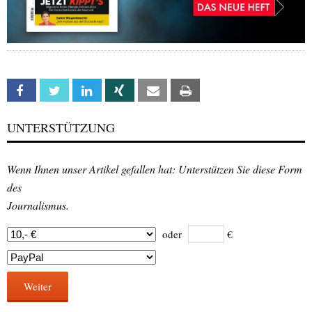
Facebook
Twitter
Linkedin
Xing
Email
Print
UNTERSTÜTZUNG
Wenn Ihnen unser Artikel gefallen hat: Unterstützen Sie diese Form
des
Journalismus.
oder
€
Weiter