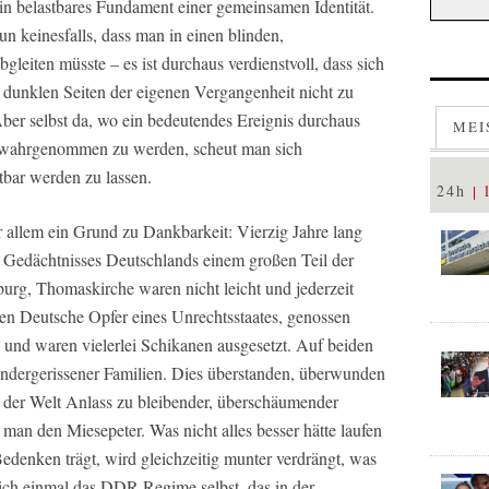
in belastbares Fundament einer gemeinsamen Identität.
n keinesfalls, dass man in einen blinden,
leiten müsste – es ist durchaus verdienstvoll, dass sich
e dunklen Seiten der eigenen Vergangenheit nicht zu
ber selbst da, wo ein bedeutendes Ereignis durchaus
MEI
end wahrgenommen zu werden, scheut man sich
htbar werden zu lassen.
24h
r allem ein Grund zu Dankbarkeit: Vierzig Jahre lang
en Gedächtnisses Deutschlands einem großen Teil der
rg, Thomaskirche waren nicht leicht und jederzeit
den Deutsche Opfer eines Unrechtsstaates, genossen
 und waren vielerlei Schikanen ausgesetzt. Auf beiden
andergerissener Familien. Dies überstanden, überwunden
 der Welt Anlass zu bleibender, überschäumender
man den Miesepeter. Was nicht alles besser hätte laufen
enken trägt, wird gleichzeitig munter verdrängt, was
rlich einmal das DDR-Regime selbst, das in der