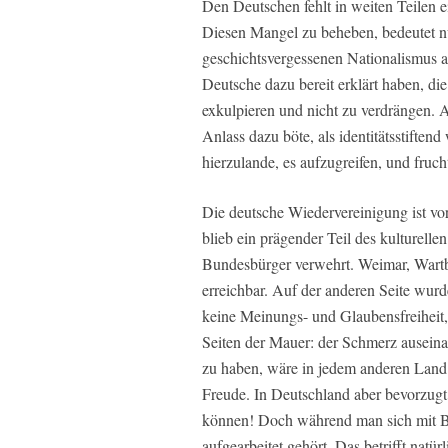
Den Deutschen fehlt in weiten Teilen e
Diesen Mangel zu beheben, bedeutet nu
geschichtsvergessenen Nationalismus abg
Deutsche dazu bereit erklärt haben, di
exkulpieren und nicht zu verdrängen. A
Anlass dazu böte, als identitätsstift
hierzulande, es aufzugreifen, und fruc
Die deutsche Wiedervereinigung ist vo
blieb ein prägender Teil des kulturell
Bundesbürger verwehrt. Weimar, Wartbu
erreichbar. Auf der anderen Seite wur
keine Meinungs- und Glaubensfreiheit,
Seiten der Mauer: der Schmerz ausein
zu haben, wäre in jedem anderen Land
Freude. In Deutschland aber bevorzugt 
können! Doch während man sich mit Bed
aufgearbeitet gehört. Das betrifft natü