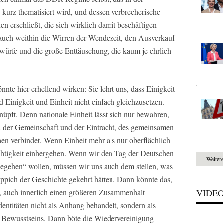
 kurz thematisiert wird, und dessen verbrecherische
nen erschließt, die sich wirklich damit beschäftigen
n auch weithin die Wirren der Wendezeit, den Ausverkauf
würfe und die große Enttäuschung, die kaum je ehrlich
nte hier erhellend wirken: Sie lehrt uns, dass Einigkeit
inigkeit und Einheit nicht einfach gleichzusetzen.
üpft. Denn nationale Einheit lässt sich nur bewahren,
d der Gemeinschaft und der Eintracht, des gemeinsamen
en verbindet. Wenn Einheit mehr als nur oberflächlich
echtigkeit einhergehen. Wenn wir den Tag der Deutschen
Weiter
„begehen“ wollen, müssen wir uns auch dem stellen, was
Teppich der Geschichte gekehrt hätten. Dann könnte das,
 auch innerlich einen größeren Zusammenhalt
VIDE
ntitäten nicht als Anhang behandelt, sondern als
n Bewusstseins. Dann böte die Wiedervereinigung