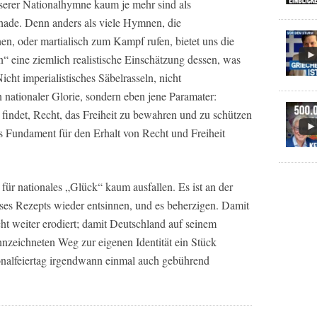
nserer Nationalhymne kaum je mehr sind als
chade. Denn anders als viele Hymnen, die
en, oder martialisch zum Kampf rufen, bietet uns die
n“ eine ziemlich realistische Einschätzung dessen, was
cht imperialistisches Säbelrasseln, nicht
n nationaler Glorie, sondern eben jene Paramater:
 findet, Recht, das Freiheit zu bewahren und zu schützen
es Fundament für den Erhalt von Recht und Freiheit
für nationales „Glück“ kaum ausfallen. Es ist an der
eses Rezepts wieder entsinnen, und es beherzigen. Damit
ht weiter erodiert; damit Deutschland auf seinem
nzeichneten Weg zur eigenen Identität ein Stück
nalfeiertag irgendwann einmal auch gebührend