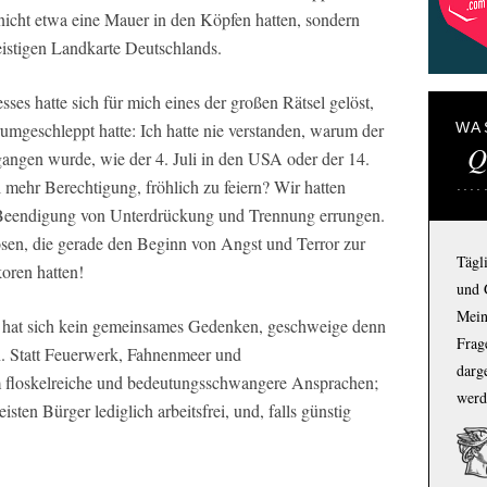
 nicht etwa eine Mauer in den Köpfen hatten, sondern
eistigen Landkarte Deutschlands.
sses hatte sich für mich eines der großen Rätsel gelöst,
rumgeschleppt hatte: Ich hatte nie verstanden, warum der
WA
Q
gangen wurde, wie der 4. Juli in den USA oder der 14.
el mehr Berechtigung, fröhlich zu feiern? Wir hatten
e Beendigung von Unterdrückung und Trennung errungen.
osen, die gerade den Beginn von Angst und Terror zur
Tägl
koren hatten!
und 
Mein
 hat sich kein gemeinsames Gedenken, geschweige denn
Frage
n. Statt Feuerwerk, Fahnenmeer und
darg
m floskelreiche und bedeutungsschwangere Ansprachen;
werd
sten Bürger lediglich arbeitsfrei, und, falls günstig