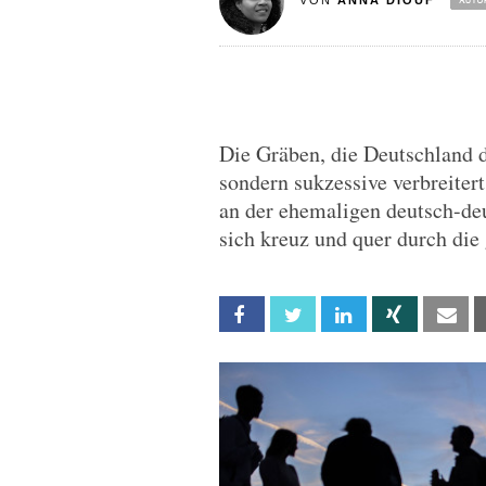
VON
ANNA DIOUF
Die Gräben, die Deutschland d
sondern sukzessive verbreitert
an der ehemaligen deutsch-deu
sich kreuz und quer durch die
Facebook
Twitter
Linkedin
Xing
Em