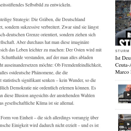
eitsstiftendes Selbstbild zu entwickeln.
nteilige Strategie: Die Gräben, die Deutschland
, sondern sukzessive verbreitert. Zwar sind sie längst
ch-deutschen Grenze orientiert, sondern ziehen sich
llschaft. Aber durchaus hat man diese imaginäre
sich das Leben leichter zu machen: Der Osten wird mit
STURM 
Ist Deu
 Schutthalde verstanden, auf der man alles abladen
Ceuta-
ht auseinandersetzen möchte: Ob Fremdenfeindlichkeit,
Marco 
 alles ostdeutsche Phänomene, die die
statistisch signifikant senken – kein Wunder, so die
ßlich Demokratie nie ordentlich erlernen können. Es
man diese Illusion angesichts der anstehenden Wahlen
s gesellschaftliche Klima ist sie allemal.
 Form von Einheit – die sich allerdings vorrangig über
che Einigkeit wird dadurch nicht erzielt – und es ist