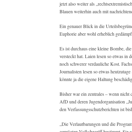
jetzt also weiter als „rechtsextremisti
Blauen weiterhin auch mit nachrichtend
Ein genauer Blick in die Urteilsbegrü
Euphorie aber wohl erheblich gedämpf
Es ist durchaus eine kleine Bombe, di
versteckt hat. Laien lesen so etwas in 
noch schwerer verdauliche Kost. Fachsp
Journalisten lesen so etwas heutzutag
könnte ja die eigene Haltung beschädi
Bisher war ein zentrales – wenn nicht
AfD und deren Jugendorganisation „Jun
den Verfassungsschutzberichten ist bis
„Die Verlautbarungen und die Programm
geprägten Volksbegriff bestimmt. Sie