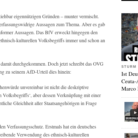
ziehbar eigennützigen Gründen – munter vermischt.
verfassungswidrige Aussagen zum Thema. Aber es gab
onformer Aussagen. Das BfV erweckt hingegen den
thnisch-kulturellen Volksbegriffs immer und schon an
 damit durchgekommen. Doch jetzt schreibt das OVG
STURM 
g zu seinem AfD-Urteil dies hinein:
Ist Deu
Ceuta-
enwürde unvereinbar ist nicht die deskriptive
Marco 
n Volksbegriffs‘, aber dessen Verknüpfung mit einer
chtliche Gleichheit aller Staatsangehörigen in Frage
den Verfassungsschutz. Erstmals hat ein deutsches
chreibende Verwendung des ethnisch-kulturellen