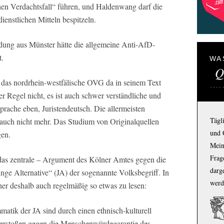
schen Verdachtsfall“ führen, und Haldenwang darf die
ienstlichen Mitteln bespitzeln.
ndung aus Münster hätte die allgemeine Anti-AfD-
t.
WA
Q
e das nordrhein-westfälische OVG da in seinem Text
der Regel nicht, es ist auch schwer verständliche und
rache eben, Juristendeutsch. Die allermeisten
Tägl
e auch nicht mehr. Das Studium von Originalquellen
und 
gen.
Mein
Frage
 das zentrale – Argument des Kölner Amtes gegen die
darg
ge Alternative“ (JA) der sogenannte Volksbegriff. In
werd
her deshalb auch regelmäßig so etwas zu lesen:
atik der JA sind durch einen ethnisch-kulturell
 verstoßen gegen die Menschenwürdegarantie des