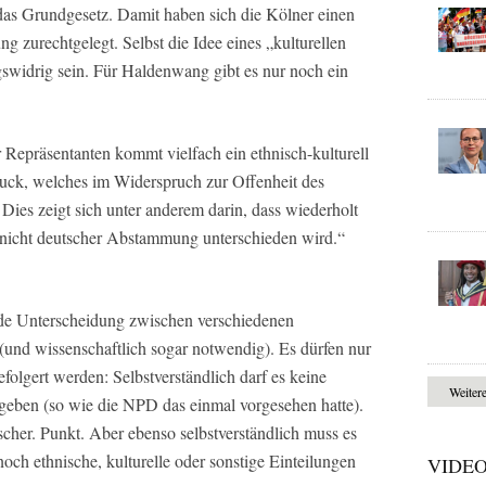
 das Grundgesetz. Damit haben sich die Kölner einen
 zurechtgelegt. Selbst die Idee eines „kulturellen
gswidrig sein. Für Haldenwang gibt es nur noch ein
 Repräsentanten kommt vielfach ein ethnisch-kulturell
uck, welches im Widerspruch zur Offenheit des
 Dies zeigt sich unter anderem darin, dass wiederholt
 nicht deutscher Abstammung unterschieden wird.“
ende Unterscheidung zwischen verschiedenen
(und wissenschaftlich sogar notwendig). Es dürfen nur
olgert werden: Selbstverständlich darf es keine
Weiter
 geben (so wie die NPD das einmal vorgesehen hatte).
scher. Punkt. Aber ebenso selbstverständlich muss es
ch ethnische, kulturelle oder sonstige Einteilungen
VIDE