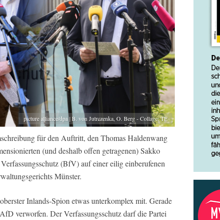
picture alliance/dpa | B. von Jutrczenka, O. Berg - Collage: TE
Umschreibung für den Auftritt, den Thomas Haldenwang
imensionierten (und deshalb offen getragenen) Sakko
Verfassungsschutz (BfV) auf einer eilig einberufenen
rwaltungsgerichts Münster.
s oberster Inlands-Spion etwas unterkomplex mit. Gerade
 AfD verworfen. Der Verfassungsschutz darf die Partei