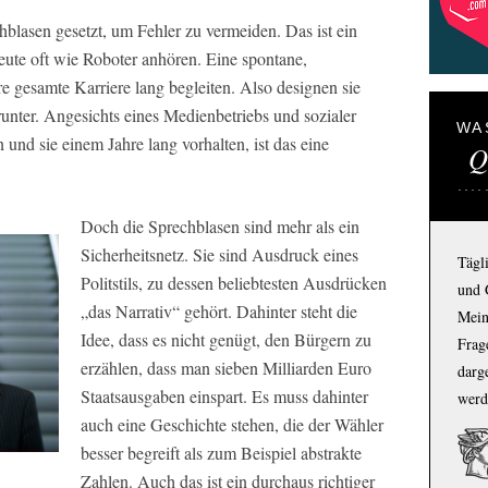
hblasen gesetzt, um Fehler zu vermeiden. Das ist ein
eute oft wie Roboter anhören. Eine spontane,
e gesamte Karriere lang begleiten. Also designen sie
unter. Angesichts eines Medienbetriebs und sozialer
WA
und sie einem Jahre lang vorhalten, ist das eine
Q
Doch die Sprechblasen sind mehr als ein
Sicherheitsnetz. Sie sind Ausdruck eines
Tägl
Politstils, zu dessen beliebtesten Ausdrücken
und 
„das Narrativ“ gehört. Dahinter steht die
Mein
Idee, dass es nicht genügt, den Bürgern zu
Frage
erzählen, dass man sieben Milliarden Euro
darg
Staatsausgaben einspart. Es muss dahinter
werd
auch eine Geschichte stehen, die der Wähler
besser begreift als zum Beispiel abstrakte
Zahlen. Auch das ist ein durchaus richtiger