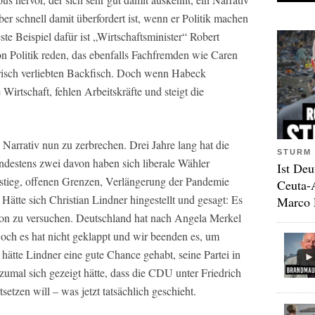
er schnell damit überfordert ist, wenn er Politik machen
ste Beispiel dafür ist „Wirtschaftsminister“ Robert
 Politik reden, das ebenfalls Fachfremden wie Caren
isch verliebten Backfisch. Doch wenn Habeck
 Wirtschaft, fehlen Arbeitskräfte und steigt die
arrativ nun zu zerbrechen. Drei Jahre lang hat die
STURM 
ndestens zwei davon haben sich liberale Wähler
Ist Deu
tieg, offenen Grenzen, Verlängerung der Pandemie
Ceuta-
Hätte sich Christian Lindner hingestellt und gesagt: Es
Marco 
ion zu versuchen. Deutschland hat nach Angela Merkel
ch es hat nicht geklappt und wir beenden es, um
ätte Lindner eine gute Chance gehabt, seine Partei in
umal sich gezeigt hätte, dass die CDU unter Friedrich
setzen will – was jetzt tatsächlich geschieht.