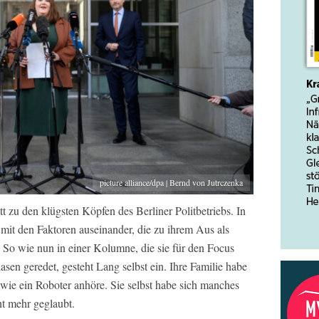
picture alliance/dpa | Bernd von Jutrczenka
t zu den klügsten Köpfen des Berliner Politbetriebs. In
ch mit den Faktoren auseinander, die zu ihrem Aus als
 So wie nun in einer Kolumne, die sie für den Focus
asen geredet, gesteht Lang selbst ein. Ihre Familie habe
le wie ein Roboter anhöre. Sie selbst habe sich manches
ht mehr geglaubt.