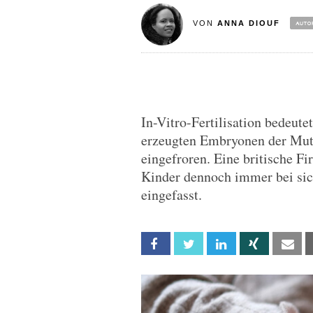
VON
ANNA DIOUF
In-Vitro-Fertilisation bedeute
erzeugten Embryonen der Mutt
eingefroren. Eine britische Fi
Kinder dennoch immer bei sic
eingefasst.
Facebook
Twitter
Linkedin
Xing
Em