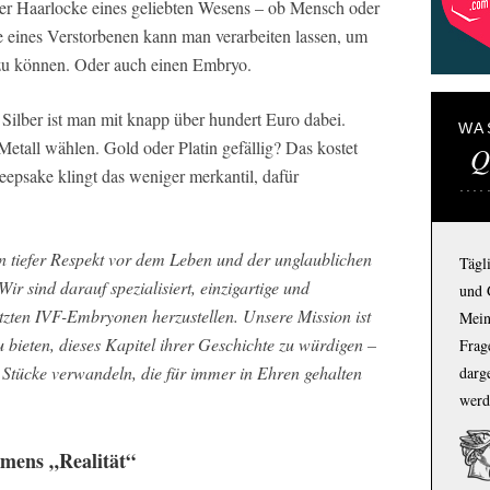
 der Haarlocke eines geliebten Wesens – ob Mensch oder
e eines Verstorbenen kann man verarbeiten lassen, um
 zu können. Oder auch einen Embryo.
 Silber ist man mit knapp über hundert Euro dabei.
WA
Metall wählen. Gold oder Platin gefällig? Das kostet
Q
eepsake klingt das weniger merkantil, dafür
in tiefer Respekt vor dem Leben und der unglaublichen
Tägl
r sind darauf spezialisiert, einzigartige und
und 
zten IVF-Embryonen herzustellen. Unsere Mission ist
Mein
u bieten, dieses Kapitel ihrer Geschichte zu würdigen –
Frage
 Stücke verwandeln, die für immer in Ehren gehalten
darg
werd
mens „Realität“