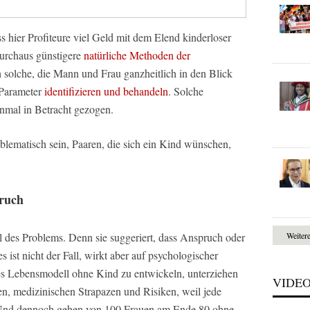
s hier Profiteure viel Geld mit dem Elend kinderloser
durchaus günstigere
natürliche Methoden der
h solche, die Mann und Frau ganzheitlich in den Blick
Parameter
identifizieren und behandeln
. Solche
inmal in Betracht gezogen.
blematisch sein, Paaren, die sich ein Kind wünschen,
ruch
Weiter
l des Problems. Denn sie suggeriert, dass Anspruch oder
 ist nicht der Fall, wirkt aber auf psychologischer
ives Lebensmodell ohne Kind zu entwickeln, unterziehen
VIDE
uen, medizinischen Strapazen und Risiken, weil jede
 Und dennoch gehen von 100 Frauen am Ende 80 ohne