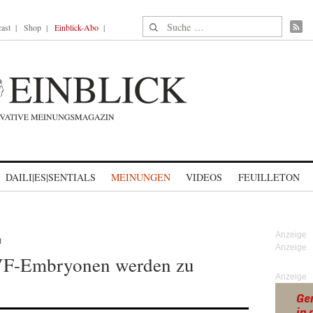
Suche nach:
ast
Shop
Einblick-Abo
DAILI|ES|SENTIALS
MEINUNGEN
VIDEOS
FEUILLETON
N
IVF-Embryonen werden zu
Anzeige