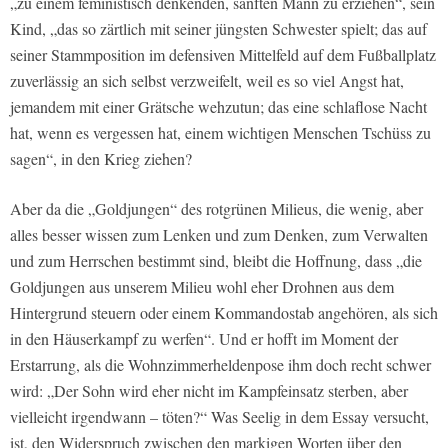
„zu einem feministisch denkenden, sanften Mann zu erziehen“, sein
Kind, „das so zärtlich mit seiner jüngsten Schwester spielt; das auf
seiner Stammposition im defensiven Mittelfeld auf dem Fußballplatz
zuverlässig an sich selbst verzweifelt, weil es so viel Angst hat,
jemandem mit einer Grätsche wehzutun; das eine schlaflose Nacht
hat, wenn es vergessen hat, einem wichtigen Menschen Tschüss zu
sagen“, in den Krieg ziehen?
Aber da die „Goldjungen“ des rotgrünen Milieus, die wenig, aber
alles besser wissen zum Lenken und zum Denken, zum Verwalten
und zum Herrschen bestimmt sind, bleibt die Hoffnung, dass „die
Goldjungen aus unserem Milieu wohl eher Drohnen aus dem
Hintergrund steuern oder einem Kommandostab angehören, als sich
in den Häuserkampf zu werfen“. Und er hofft im Moment der
Erstarrung, als die Wohnzimmerheldenpose ihm doch recht schwer
wird: „Der Sohn wird eher nicht im Kampfeinsatz sterben, aber
vielleicht irgendwann – töten?“ Was Seelig in dem Essay versucht,
ist, den Widerspruch zwischen den markigen Worten über den