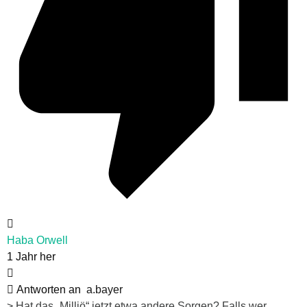
Haba Orwell
1 Jahr her
Antworten an
a.bayer
> Hat das „Milljö“ jetzt etwa andere Sorgen? Falls wer