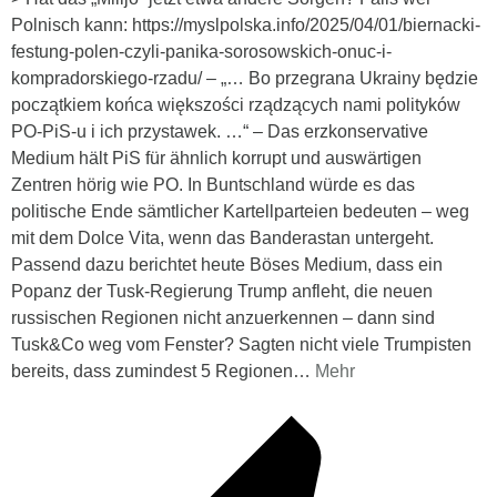
Polnisch kann: https://myslpolska.info/2025/04/01/biernacki-
festung-polen-czyli-panika-sorosowskich-onuc-i-
kompradorskiego-rzadu/ – „… Bo przegrana Ukrainy będzie
początkiem końca większości rządzących nami polityków
PO-PiS-u i ich przystawek. …“ – Das erzkonservative
Medium hält PiS für ähnlich korrupt und auswärtigen
Zentren hörig wie PO. In Buntschland würde es das
politische Ende sämtlicher Kartellparteien bedeuten – weg
mit dem Dolce Vita, wenn das Banderastan untergeht.
Passend dazu berichtet heute Böses Medium, dass ein
Popanz der Tusk-Regierung Trump anfleht, die neuen
russischen Regionen nicht anzuerkennen – dann sind
Tusk&Co weg vom Fenster? Sagten nicht viele Trumpisten
bereits, dass zumindest 5 Regionen
…
Mehr