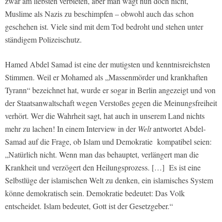
zwar am liebsten verbieten, aber man wagt nun doch nicht,
Muslime als Nazis zu beschimpfen – obwohl auch das schon
geschehen ist. Viele sind mit dem Tod bedroht und stehen unter
ständigem Polizeischutz.
Hamed Abdel Samad ist eine der mutigsten und kenntnisreichsten
Stimmen. Weil er Mohamed als „Massenmörder und krankhaften
Tyrann“ bezeichnet hat, wurde er sogar in Berlin angezeigt und von
der Staatsanwaltschaft wegen Verstoßes gegen die Meinungsfreiheit
verhört. Wer die Wahrheit sagt, hat auch in unserem Land nichts
mehr zu lachen! In einem Interview in der
Welt
antwortet Abdel-
Samad auf die Frage, ob Islam und Demokratie kompatibel seien:
„Natürlich nicht. Wenn man das behauptet, verlängert man die
Krankheit und verzögert den Heilungsprozess. […] Es ist eine
Selbstlüge der islamischen Welt zu denken, ein islamisches System
könne demokratisch sein. Demokratie bedeutet: Das Volk
entscheidet. Islam bedeutet, Gott ist der Gesetzgeber.“