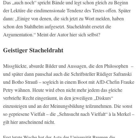
Das „auch noch“ spricht Bände und legt schon gleich zu Beginn
der Lektüre die eindimensionale Tendenz des Textes offen. Später
dann: „Einige von denen, die sich jetzt zu Wort melden, haben
schon den Stahlhelm aufgesetzt. Stacheldraht ersetzt die
Argumentation.“ Meint der Autor hier sich selbst?
Geistiger Stacheldraht
Missglückte, absurde Bilder und Aussagen, die den Philosophen –
und später dann pauschal auch die Schriftsteller Rüdiger Safranski
und Botho Strauß – sogleich in einem Boot mit AfD-Chefin Frauke
Petry wähnen. Heute wird eben nicht mehr jedem das gleiche
verbriefte Recht eingeräumt, in den jeweiligen „Diskurs“
einzusteigen und an der Meinungsbildung teilzunehmen. Die sonst
so gepriesene Vielfalt – die „Sehnsucht nach Vielfalt“ à la Merkel –
gilt hier anscheinend nicht.
Erst letzte Woche hat der Asta der Universität Bremen die