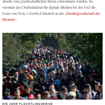
abseits vom gesellschaftlichen Strom schwimmen würden. So
verortete der Chefredakteur für digitale Medien bei der
FAZ
die
Leser von
Tichy’s Einblick
kürzlich in der „
Parallelgesellschaft der
Hysterie
“.
EIN JAHR FLÜCHTLINGSKRISE