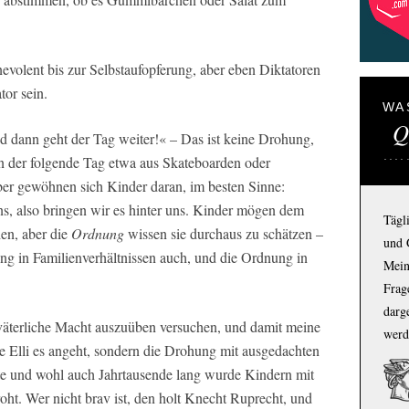
nevolent bis zur Selbstaufopferung, aber eben Diktatoren
tor sein.
WA
Q
 dann geht der Tag weiter!« – Das ist keine Drohung,
n der folgende Tag etwa aus Skateboarden oder
er gewöhnen sich Kinder daran, im besten Sinne:
ns, also bringen wir es hinter uns. Kinder mögen dem
Tägl
hen, aber die
Ordnung
wissen sie durchaus zu schätzen –
und 
g in Familienverhältnissen auch, und die Ordnung in
Mein
Frage
darg
väterliche Macht auszuüben versuchen, und damit meine
werd
ie Elli es angeht, sondern die Drohung mit ausgedachten
te und wohl auch Jahrtausende lang wurde Kindern mit
oht. Wer nicht brav ist, den holt Knecht Ruprecht, und