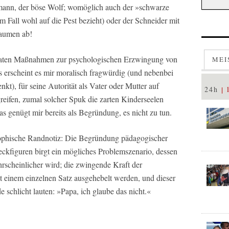
emann, der böse Wolf; womöglich auch der »schwarze
 Fall wohl auf die Pest bezieht) oder der Schneider mit
Daumen ab!
abiaten Maßnahmen zur psychologischen Erzwingung von
MEI
s erscheint es mir moralisch fragwürdig (und nebenbei
t), für seine Autorität als Vater oder Mutter auf
24h
eifen, zumal solcher Spuk die zarten Kinderseelen
as genügt mir bereits als Begründung, es nicht zu tun.
sophische Randnotiz: Die Begründung pädagogischer
eckfiguren birgt ein mögliches Problemszenario, dessen
ahrscheinlicher wird; die zwingende Kraft der
 einem einzelnen Satz ausgehebelt werden, und dieser
 schlicht lauten: »Papa, ich glaube das nicht.«