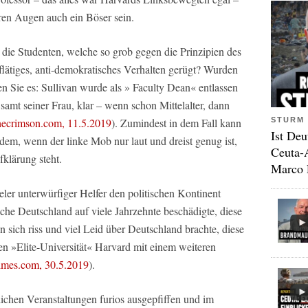
eren Augen auch ein Böser sein.
 die Studenten, welche so grob gegen die Prinzipien des
flätiges, anti-demokratisches Verhalten gerügt? Wurden
en Sie es: Sullivan wurde als » Faculty Dean« entlassen
 samt seiner Frau, klar – wenn schon Mittelalter, dann
STURM 
hecrimson.com, 11.5.2019
). Zumindest in dem Fall kann
Ist Deu
n dem, wenn der linke Mob nur laut und dreist genug ist,
Ceuta-
klärung steht.
Marco 
eler unterwürfiger Helfer den politischen Kontinent
che Deutschland auf viele Jahrzehnte beschädigte, diese
ich riss und viel Leid über Deutschland brachte, diese
en »Elite-Universität« Harvard mit einem weiteren
imes.com, 30.5.2019
).
lichen Veranstaltungen furios ausgepfiffen und im