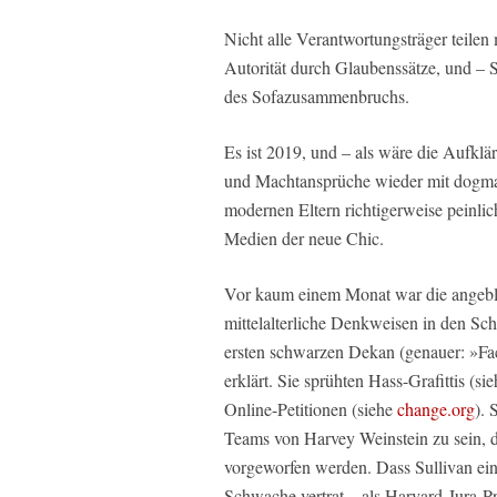
Nicht alle Verantwortungsträger teile
Autorität durch Glaubenssätze, und – S
des Sofazusammenbruchs.
Es ist 2019, und – als wäre die Aufklä
und Machtansprüche wieder mit dogmati
modernen Eltern richtigerweise peinlich 
Medien der neue Chic.
Vor kaum einem Monat war die angeblic
mittelalterliche Denkweisen in den Sc
ersten schwarzen Dekan (genauer: »Fac
erklärt. Sie sprühten Hass-Grafittis (s
Online-Petitionen (siehe
change.org
). 
Teams von Harvey Weinstein zu sein, d
vorgeworfen werden. Dass Sullivan eins
Schwache vertrat – als Harvard-Jura-P