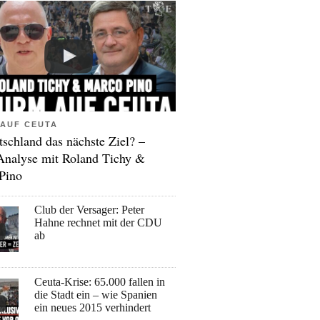
AUF CEUTA
tschland das nächste Ziel? –
Analyse mit Roland Tichy &
Pino
Club der Versager: Peter
Hahne rechnet mit der CDU
ab
Ceuta-Krise: 65.000 fallen in
die Stadt ein – wie Spanien
ein neues 2015 verhindert