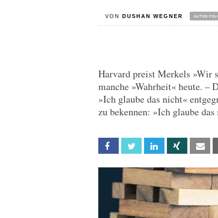
VON
DUSHAN WEGNER
Harvard preist Merkels »Wir s
manche »Wahrheit« heute. – Di
»Ich glaube das nicht« entgegn
zu bekennen: »Ich glaube das 
Facebook
Twitter
Linkedin
Xing
Em