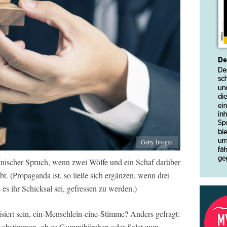
Getty Images
zynischer Spruch, wenn zwei Wölfe und ein Schaf darüber
. (Propaganda ist, so ließe sich ergänzen, wenn drei
es ihr Schicksal sei, gefressen zu werden.)
isiert sein, ein-Menschlein-eine-Stimme? Anders gefragt:
r abstimmen, ob es Gummibärchen oder Salat zum