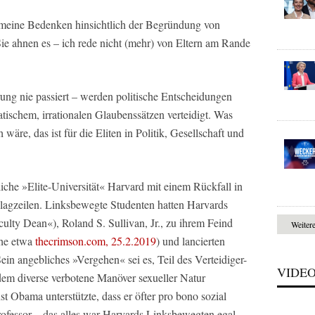
n meine Bedenken hinsichtlich der Begründung von
ie ahnen es – ich rede nicht (mehr) von Eltern am Rande
rung nie passiert – werden politische Entscheidungen
schem, irrationalen Glaubenssätzen verteidigt. Was
wäre, das ist für die Eliten in Politik, Gesellschaft und
he »Elite-Universität« Harvard mit einem Rückfall in
hlagzeilen. Linksbewegte Studenten hatten Harvards
ulty Dean«), Roland S. Sullivan, Jr., zu ihrem Feind
Weiter
iehe etwa
thecrimson.com, 25.2.2019
) und lancierten
Sein angebliches »Vergehen« sei es, Teil des Verteidiger-
VIDE
em diverse verbotene Manöver sexueller Natur
t Obama unterstützte, dass er öfter pro bono sozial
rofessor – das alles war Harvards Linksbewegten egal –