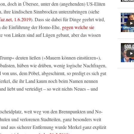
ion, doch in Übersee, unter den (angehenden) US-Eliten
, ihre kindischen Sinnbrocken unterzubringen (siehe
faz.net, 1.6.2019
). Dass sie dabei für Dinge geehrt wird,
twa die Einführung der Homo-Ehe,
gegen welche sie
e von Linken sind auf Lügen gebaut, aber das wissen
i-Trump« deuten ließen (»Mauern können einstürzen«),
obalisten, hüben wie drüben, wenig logische Nachfragen,
von uns, dem Pöbel, abgeschirmt, so predigt es sich gut
Merkel, die ihr Land kaum noch beim Namen nennen
nd liebt und verteidigt – so weit nichts Neues – und
tscheidplatz, weit weg von den Brennpunkten und No-
len und verlorenen Stadtteilen, ganz besonders weit
und aus sicherer Entfernung wurde Merkel ganz explizit