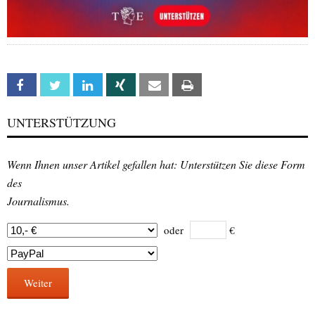
Facebook
Twitter
Linkedin
Xing
Email
Print
UNTERSTÜTZUNG
Wenn Ihnen unser Artikel gefallen hat: Unterstützen Sie diese Form
des
Journalismus.
oder
€
Weiter