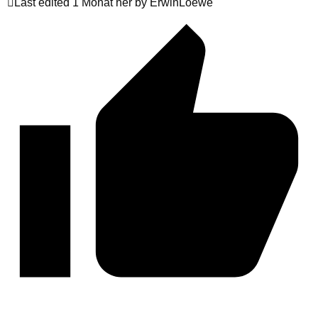
Last edited 1 Monat her by ErwinLoewe