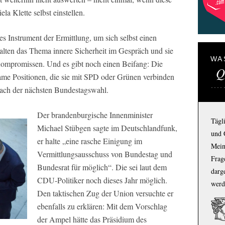
a Klette selbst einstellen.
 Instrument der Ermittlung, um sich selbst einen
 halten das Thema innere Sicherheit im Gespräch und sie
WA
ompromissen. Und es gibt noch einen Beifang: Die
Q
me Positionen, die sie mit SPD oder Grünen verbinden
 nach der nächsten Bundestagswahl.
Der brandenburgische Innenminister
Tägl
Michael Stübgen sagte im
Deutschlandfunk
,
und 
er halte „eine rasche Einigung im
Mein
Vermittlungsausschuss von Bundestag und
Frage
Bundesrat für möglich“. Die sei laut dem
darg
CDU-Politiker noch dieses Jahr möglich.
werd
Den taktischen Zug der Union versuchte er
ebenfalls zu erklären: Mit dem Vorschlag
der Ampel hätte das Präsidium des