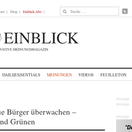
Suche nach:
ast
Shop
Einblick-Abo
DAILI|ES|SENTIALS
MEINUNGEN
VIDEOS
FEUILLETON
ue Bürger überwachen –
Anzeige
und Grünen