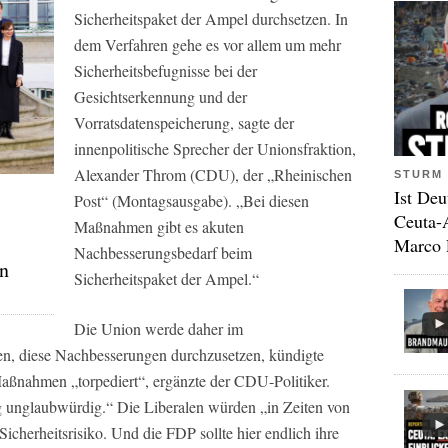
Sicherheitspaket der Ampel durchsetzen. In
dem Verfahren gehe es vor allem um mehr
Sicherheitsbefugnisse bei der
Gesichtserkennung und der
Vorratsdatenspeicherung, sagte der
innenpolitische Sprecher der Unionsfraktion,
Alexander Throm (CDU), der „Rheinischen
STURM 
Ist Deu
Post“ (Montagsausgabe). „Bei diesen
Ceuta-
Maßnahmen gibt es akuten
Marco 
Nachbesserungsbedarf beim
en
Sicherheitspaket der Ampel.“
Die Union werde daher im
zen, diese Nachbesserungen durchzusetzen, kündigte
ßnahmen „torpediert“, ergänzte der CDU-Politiker.
g unglaubwürdig.“ Die Liberalen würden „in Zeiten von
icherheitsrisiko. Und die FDP sollte hier endlich ihre