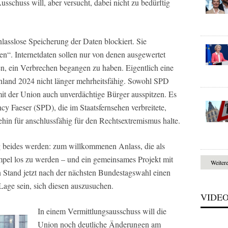
schuss will, aber versucht, dabei nicht zu bedürftig
nlasslose Speicherung der Daten blockiert. Sie
en“. Internetdaten sollen nur von denen ausgewertet
en, ein Verbrechen begangen zu haben. Eigentlich eine
chland 2024 nicht länger mehrheitsfähig. Sowohl SPD
t der Union auch unverdächtige Bürger ausspitzen. Es
y Faeser (SPD), die im Staatsfernsehen verbreitete,
nehin für anschlussfähig für den Rechtsextremismus halte.
g beides werden: zum willkommenen Anlass, die als
el los zu werden – und ein gemeinsames Projekt mit
Weiter
tand jetzt nach der nächsten Bundestagswahl einen
Lage sein, sich diesen auszusuchen.
VIDE
In einem Vermittlungsausschuss will die
Union noch deutliche Änderungen am