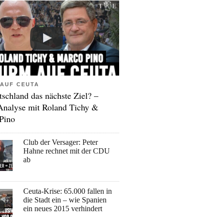
AUF CEUTA
tschland das nächste Ziel? –
Analyse mit Roland Tichy &
Pino
Club der Versager: Peter
Hahne rechnet mit der CDU
ab
Ceuta-Krise: 65.000 fallen in
die Stadt ein – wie Spanien
ein neues 2015 verhindert