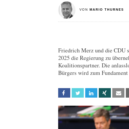
VON
MARIO THURNES
Friedrich Merz und die CDU st
2025 die Regierung zu überne
Koalitionspartner. Die anlass
Bürgers wird zum Fundament f
Facebook
Twitter
Linkedin
Xing
Em