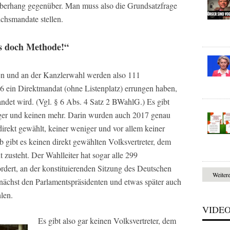
berhang gegenüber. Man muss also die Grundsatzfrage
hsmandate stellen.
es doch Methode!“
n und an der Kanzlerwahl werden also 111
46 ein Direktmandat (ohne Listenplatz) errungen haben,
ndet wird. (Vgl. § 6 Abs. 4 Satz 2 BWahlG.) Es gibt
ger und keinen mehr. Darin wurden auch 2017 genau
direkt gewählt, keiner weniger und vor allem keiner
 gibt es keinen direkt gewählten Volksvertreter, dem
 zusteht. Der Wahlleiter hat sogar alle 299
ert, an der konstituierenden Sitzung des Deutschen
Weiter
nächst den Parlamentspräsidenten und etwas später auch
len.
VIDE
Es gibt also gar keinen Volksvertreter, dem