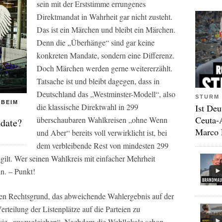
sein mit der Erststimme errungenes
Direktmandat in Wahrheit gar nicht zusteht.
Das ist ein Märchen und bleibt ein Märchen.
Denn die „Überhänge“ sind gar keine
konkreten Mandate, sondern eine Differenz.
Doch Märchen werden gerne weitererzählt.
Tatsache ist und bleibt dagegen, dass in
Deutschland das „Westminster-Modell“, also
STURM 
 BEIM
die klassische Direktwahl in 299
Ist Deu
Ceuta-
überschaubaren Wahlkreisen „ohne Wenn
date?
Marco 
und Aber“ bereits voll verwirklicht ist, bei
dem verbleibende Rest von mindesten 299
gilt. Wer seinen Wahlkreis mit einfacher Mehrheit
in. – Punkt!
inen Rechtsgrund, das abweichende Wahlergebnis auf der
Verteilung der Listenplätze auf die Parteien zu
dwie „auszugleichen“. Nachdem die Wahllokale schon