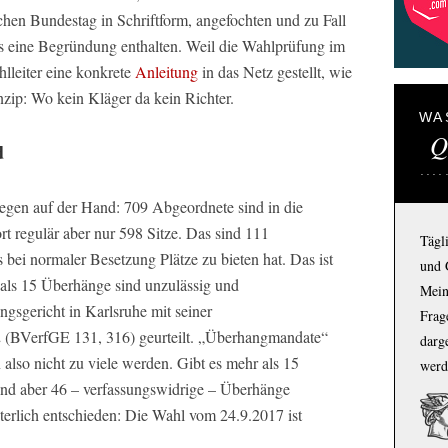
en Bundestag in Schriftform, angefochten und zu Fall
 eine Begründung enthalten. Weil die Wahlprüfung im
lleiter eine konkrete
Anleitung
in das Netz gestellt, wie
nzip: Wo kein Kläger da kein Richter.
WA
Q
d
egen auf der Hand: 709 Abgeordnete sind in die
rt regulär aber nur 598 Sitze. Das sind 111
Tägl
 bei normaler Besetzung Plätze zu bieten hat. Das ist
und 
 als 15 Überhänge sind unzulässig und
Mein
ngsgericht in Karlsruhe mit seiner
Frage
 (BVerfGE 131, 316) geurteilt. „Überhangmandate“
darg
n also nicht zu viele werden. Gibt es mehr als 15
werd
sind aber 46 – verfassungswidrige – Überhänge
hterlich entschieden: Die Wahl vom 24.9.2017 ist