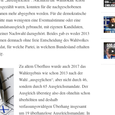
usgezählt waren, konnten für die nachgeschobenen
timmen mehr abgegeben werden. Für die demokratische
ätte man wenigsten eine Eventualstimme oder eine
andatsausgleich gebraucht, mit eigenen Kandidaten,
 einer Nachwahl dazugehört. Beides gab es weder 2013
men demnach ohne freie Entscheidung des Wahlvolkes
at, für welche Partei, in welchem Bundesland erhalten
ig.
Zu allem Überfluss wurde auch 2017 das
Wahlergebnis wie schon 2013 nach der
Wahl „ausgeglichen“, aber nicht durch 46,
sondern durch 65 Ausgleichsmandate. Der
Ausgleich überstieg also den ohnehin schon
überhöhten und deshalb
verfassungswidrigen Überhang insgesamt
um 19 überhanglose Ausgleichsmandate. In