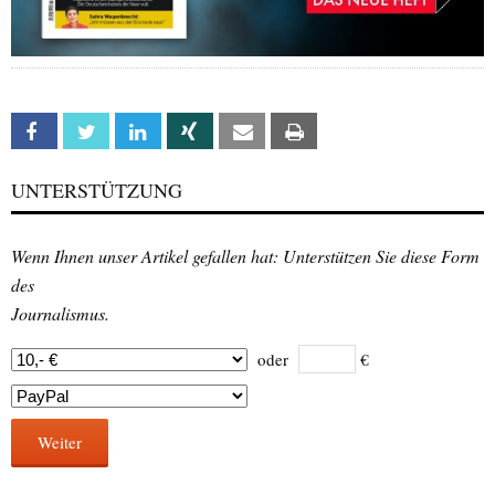
Facebook
Twitter
Linkedin
Xing
Email
Print
UNTERSTÜTZUNG
Wenn Ihnen unser Artikel gefallen hat: Unterstützen Sie diese Form
des
Journalismus.
oder
€
Weiter