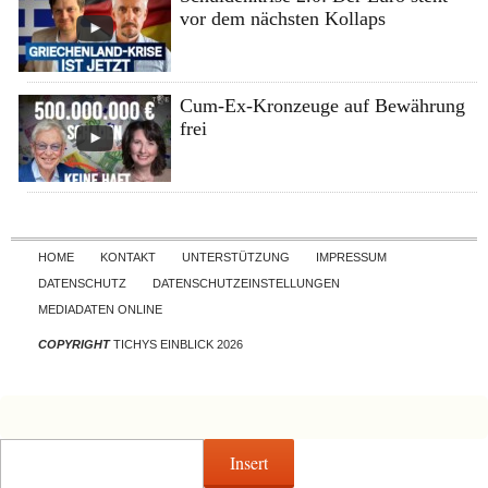
vor dem nächsten Kollaps
Cum-Ex-Kronzeuge auf Bewährung
frei
Skip to content
HOME
KONTAKT
UNTERSTÜTZUNG
IMPRESSUM
DATENSCHUTZ
DATENSCHUTZEINSTELLUNGEN
MEDIADATEN ONLINE
COPYRIGHT
TICHYS EINBLICK 2026
Insert