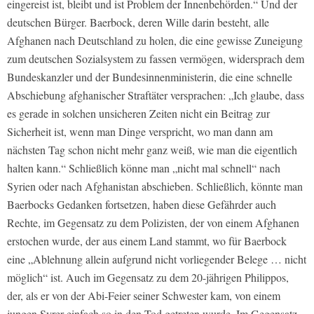
eingereist ist, bleibt und ist Problem der Innenbehörden.“ Und der
deutschen Bürger. Baerbock, deren Wille darin besteht, alle
Afghanen nach Deutschland zu holen, die eine gewisse Zuneigung
zum deutschen Sozialsystem zu fassen vermögen, widersprach dem
Bundeskanzler und der Bundesinnenministerin, die eine schnelle
Abschiebung afghanischer Straftäter versprachen: „Ich glaube, dass
es gerade in solchen unsicheren Zeiten nicht ein Beitrag zur
Sicherheit ist, wenn man Dinge verspricht, wo man dann am
nächsten Tag schon nicht mehr ganz weiß, wie man die eigentlich
halten kann.“ Schließlich könne man „nicht mal schnell“ nach
Syrien oder nach Afghanistan abschieben. Schließlich, könnte man
Baerbocks Gedanken fortsetzen, haben diese Gefährder auch
Rechte, im Gegensatz zu dem Polizisten, der von einem Afghanen
erstochen wurde, der aus einem Land stammt, wo für Baerbock
eine „Ablehnung allein aufgrund nicht vorliegender Belege … nicht
möglich“ ist. Auch im Gegensatz zu dem 20-jährigen Philippos,
der, als er von der Abi-Feier seiner Schwester kam, von einem
jungen Syrer einfach so in den Tod getreten wurde. Im Gegensatz