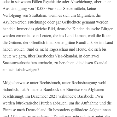
oder in schweren Fällen Psychiatrie oder Abschiebung, aber unter
Aushändigung von 10.000 Euro aus Steuermitteln, keine
Verfolgung von Straftätern, wenn es sich um Migranten, die
Asylbewerber, Flüchtlinge oder gar Geflüchtete genannt werden,
handelt. Immer das gleiche Bild, deutsche Kinder, deutsche Bürger
werden ermordet, von Leuten, die ins Land kamen, weil die Roten,
die Grünen, der öffentlich finanzierte, grüne Rundfunk sie im Land
haben wollen. Sind es nicht Tagesschau und Heute, die sich bis
heute weigern, über Baerbocks Visa-Skandal, in dem zwei
Staatsanwaltschaften ermitteln, zu berichten, die diesen Skandal
einfach totschweigen?
Möglicherweise unter Rechtsbruch, unter Rechtsbeugung wohl
sicherlich, hat Annalena Baerbock die Einreise von Afghanen
beschleunigt. Im Dezember 2021 verkündete Baerbock: „Wir
werden bürokratische Hürden abbauen, um die Aufnahme und die
Einreise nach Deutschland für besonders gefährdete Afghaninnen
und Afghanen zu erleichtern.“ Damit war, wie sich jetzt zeigt, die