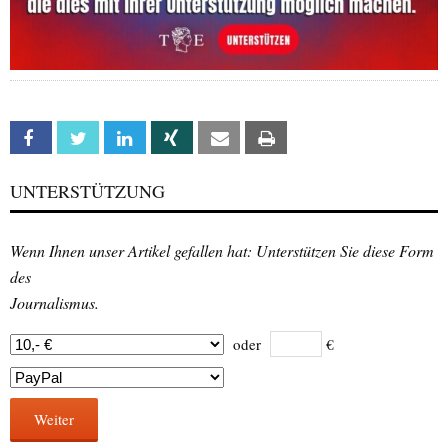
Facebook
Twitter
Linkedin
Xing
Email
Print
UNTERSTÜTZUNG
Wenn Ihnen unser Artikel gefallen hat: Unterstützen Sie diese Form
des
Journalismus.
oder
€
Weiter