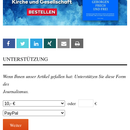
Facebook
Twitter
Linkedin
Xing
Email
Print
UNTERSTÜTZUNG
Wenn Ihnen unser Artikel gefallen hat: Unterstützen Sie diese Form
des
Journalismus.
oder
€
Weiter