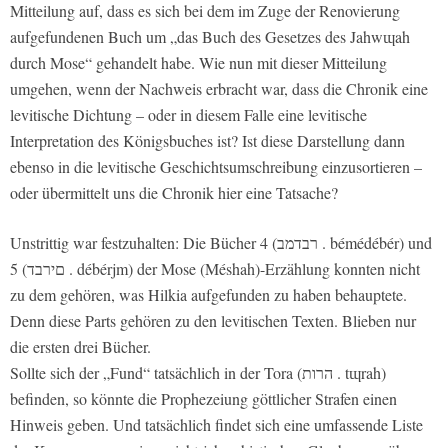
Mitteilung auf, dass es sich bei dem im Zuge der Renovierung
aufgefundenen Buch um „das Buch des Gesetzes des Jahwɰah
durch Mose“ gehandelt habe. Wie nun mit dieser Mitteilung
umgehen, wenn der Nachweis erbracht war, dass die Chronik eine
levitische Dichtung – oder in diesem Falle eine levitische
Interpretation des Königsbuches ist? Ist diese Darstellung dann
ebenso in die levitische Geschichtsumschreibung einzusortieren –
oder übermittelt uns die Chronik hier eine Tatsache?
Unstrittig war festzuhalten: Die Bücher 4 (רבדמב . bémédébér) und
5 (םירבד . débérjm) der Mose (Méshah)-Erzählung konnten nicht
zu dem gehören, was Hilkia aufgefunden zu haben behauptete.
Denn diese Parts gehören zu den levitischen Texten. Blieben nur
die ersten drei Bücher.
Sollte sich der „Fund“ tatsächlich in der Tora (הרות . tɰrah)
befinden, so könnte die Prophezeiung göttlicher Strafen einen
Hinweis geben. Und tatsächlich findet sich eine umfassende Liste