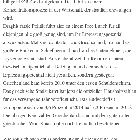
billigen EZB-Geld aufgekauft. Das führt zu einem
Konzentrationsprozess in der Wirtschaft, der staatlich erzwungen
wird.
Draghis fatale Politik führt also zu einem Free Lunch für all
diejenigen, die groß genug sind, um ihr Erpressungspotential
auszuspielen. Mal sind es Staaten wie Griechenland, mal sind es
größere Banken in Schieflage und bald sind es Unternehmen, die
„systemrelevant“ sind. Ausreichend Zeit für Reformen hatten
inzwischen eigentlich alle Beteiligten und dennoch ist das
Erpressungspotential nicht gesunken, sondern gestiegen.
Griechenland kam bereits 2010 unter den ersten Schuldenschirm.
Das griechische Statistikamt hat jetzt die offiziellen Haushaltszahlen
für das vergangene Jahr veröffentlicht. Das Budgetdefizit
verdoppelte sich von 3,6 Prozent in 2014 auf 7,2 Prozent in 2015.
Die übrigen Kennzahlen Griechenlands sind mit dem guten alten
griechischen Wort Katastrophe noch freundlich beschrieben.
Wie soll sich auch etwas ändern, wenn die Regierung, das