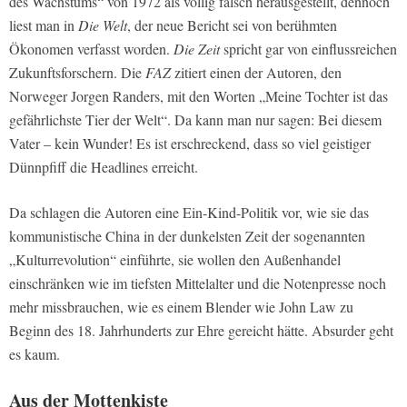
des Wachstums“ von 1972 als völlig falsch herausgestellt, dennoch
liest man in
Die Welt
, der neue Bericht sei von berühmten
Ökonomen verfasst worden.
Die Zeit
spricht gar von einflussreichen
Zukunftsforschern. Die
FAZ
zitiert einen der Autoren, den
Norweger Jorgen Randers, mit den Worten „Meine Tochter ist das
gefährlichste Tier der Welt“. Da kann man nur sagen: Bei diesem
Vater – kein Wunder! Es ist erschreckend, dass so viel geistiger
Dünnpfiff die Headlines erreicht.
Da schlagen die Autoren eine Ein-Kind-Politik vor, wie sie das
kommunistische China in der dunkelsten Zeit der sogenannten
„Kulturrevolution“ einführte, sie wollen den Außenhandel
einschränken wie im tiefsten Mittelalter und die Notenpresse noch
mehr missbrauchen, wie es einem Blender wie John Law zu
Beginn des 18. Jahrhunderts zur Ehre gereicht hätte. Absurder geht
es kaum.
Aus der Mottenkiste