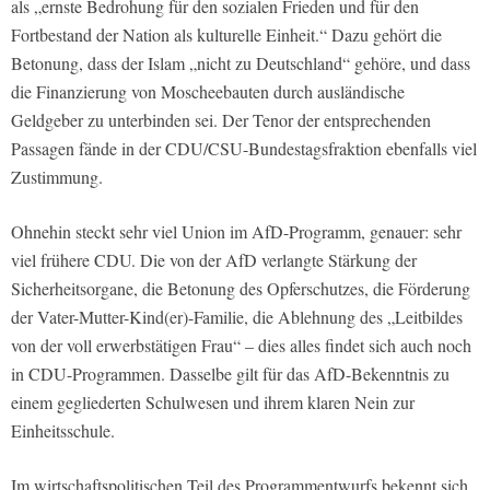
als „ernste Bedrohung für den sozialen Frieden und für den
Fortbestand der Nation als kulturelle Einheit.“ Dazu gehört die
Betonung, dass der Islam „nicht zu Deutschland“ gehöre, und dass
die Finanzierung von Moscheebauten durch ausländische
Geldgeber zu unterbinden sei. Der Tenor der entsprechenden
Passagen fände in der CDU/CSU-Bundestagsfraktion ebenfalls viel
Zustimmung.
Ohnehin steckt sehr viel Union im AfD-Programm, genauer: sehr
viel frühere CDU. Die von der AfD verlangte Stärkung der
Sicherheitsorgane, die Betonung des Opferschutzes, die Förderung
der Vater-Mutter-Kind(er)-Familie, die Ablehnung des „Leitbildes
von der voll erwerbstätigen Frau“ – dies alles findet sich auch noch
in CDU-Programmen. Dasselbe gilt für das AfD-Bekenntnis zu
einem gegliederten Schulwesen und ihrem klaren Nein zur
Einheitsschule.
Im wirtschaftspolitischen Teil des Programmentwurfs bekennt sich