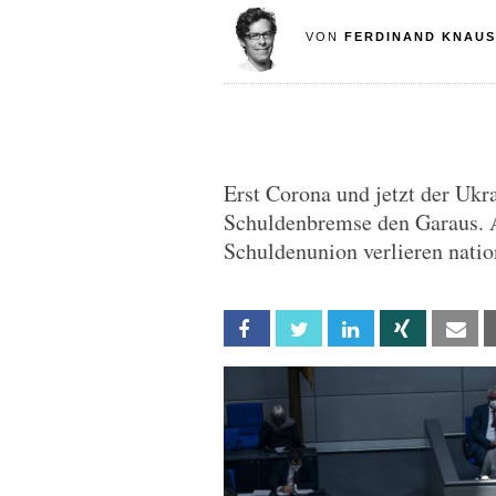
VON
FERDINAND KNAUS
Erst Corona und jetzt der Uk
Schuldenbremse den Garaus. An
Schuldenunion verlieren natio
Facebook
Twitter
Linkedin
Xing
Em