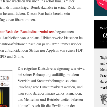
er Krise wachsen wir über uns selbst hinaus.“ Der
sich als nunmehriger Bundeskanzler in seiner Rede um
en herumdrücken. Diesen Part hatte bereits sein
 Tag zuvor übernommen.
WA
iner Rede des Bundesfinanzministers
begonnenen
Q
s Ausbleiben von Applaus. Üblicherweise klatschen bei
alitionsfraktionen nach ein paar Sätzen immer wieder.
igen entscheidenden Stellen nur Applaus von seiner FDP,
n SPD und Grüne.
Tägl
und 
Die rotgrüne Klatschverweigerung war etwa
Mein
bei seiner Behauptung auffällig, mit dem
Frage
Verzicht auf Steuererhöhungen sei eine
darg
„wichtige rote Linie“ markiert worden, und
werd
man solle darüber hinaus „alles vermeiden,
das Menschen und Betriebe weiter belasten
könnte“. Auch für die Erwähnung der