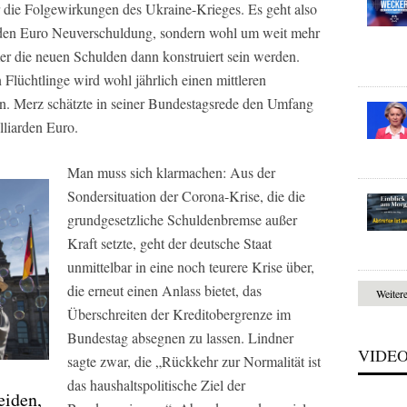
 die Folgewirkungen des Ukraine-Krieges. Es geht also
arden Euro Neuverschuldung, sondern wohl um weit mehr
er die neuen Schulden dann konstruiert sein werden.
 Flüchtlinge wird wohl jährlich einen mittleren
en. Merz schätzte in seiner Bundestagsrede den Umfang
lliarden Euro.
Man muss sich klarmachen: Aus der
Sondersituation der Corona-Krise, die die
grundgesetzliche Schuldenbremse außer
Kraft setzte, geht der deutsche Staat
unmittelbar in eine noch teurere Krise über,
die erneut einen Anlass bietet, das
Weiter
Überschreiten der Kreditobergrenze im
Bundestag absegnen zu lassen.
Lindner
VIDE
sagte zwar, die „Rückkehr zur Normalität ist
das haushaltspolitische Ziel der
eiden,