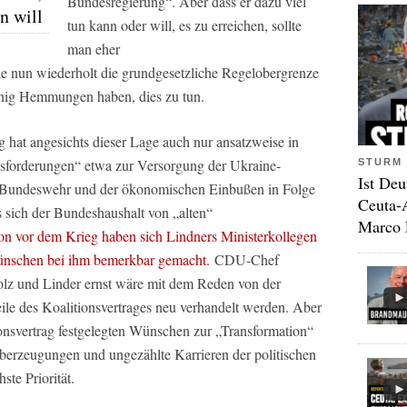
Bundesregierung“. Aber dass er dazu viel
n will
tun kann oder will, es zu erreichen, sollte
man eher
e nun wiederholt die grundgesetzliche Regelobergrenze
nig Hemmungen haben, dies zu tun.
hat angesichts dieser Lage auch nur ansatzweise in
forderungen“ etwa zur Versorgung der Ukraine-
STURM 
Ist Deu
r Bundeswehr und der ökonomischen Einbußen in Folge
Ceuta-
 sich der Bundeshaushalt von „alten“
Marco 
n vor dem Krieg haben sich Lindners Ministerkollegen
ünschen bei ihm bemerkbar gemacht.
CDU-Chef
olz und Linder ernst wäre mit dem Reden von der
le des Koalitionsvertrages neu verhandelt werden. Aber
ionsvertrag festgelegten Wünschen zur „Transformation“
berzeugungen und ungezählte Karrieren der politischen
hste Priorität.