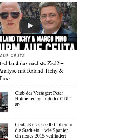
AUF CEUTA
tschland das nächste Ziel? –
Analyse mit Roland Tichy &
Pino
Club der Versager: Peter
Hahne rechnet mit der CDU
ab
Ceuta-Krise: 65.000 fallen in
die Stadt ein – wie Spanien
ein neues 2015 verhindert