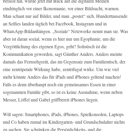
befasst hat, würde jetzt mit Blick auf die digitalen Medien
eindringlich vor einer Ikonomanie, vor einer Bildsucht, warnen.
Man schaut nur auf Bilder, und man „postet“ sich. Hunderttausende
an Selfies landen täglich bei Facebook, Instagram und in
WhatsApp-Bildanhängen. „Soziale“ Netzwerke nennt man sie. Was
aber ist daran sozial, wenn es hier nur um Egophanie, um die
Vergöttlichung des eigenen Egos, geht? Solistisch ist die
Kommunikation geworden, sagt Günther Anders. Anders meinte
damals das Fernsehgerät, das im Gegensatz zum Familientisch, der
eine zentripetale Wirkung habe, zentrifugal wirke. Um wie viel
mehr könnte Anders das für iPads und iPhones geltend machen!
Falls es denn überhaupt noch ein gemeinsames Essen in einer
sogenannten Familie gibt, so ist es keine Ausnahme, wenn neben
Messer, Löffel und Gabel griffbereit iPhones liegen.
Will sagen: Smartphones, iPads, iPhones, Spielkonsolen, Laptops
und Co haben zumal im Kindergarten- und Grundschulalter nichts
zu suchen. Sie schränken die Persönlichkeits- und die