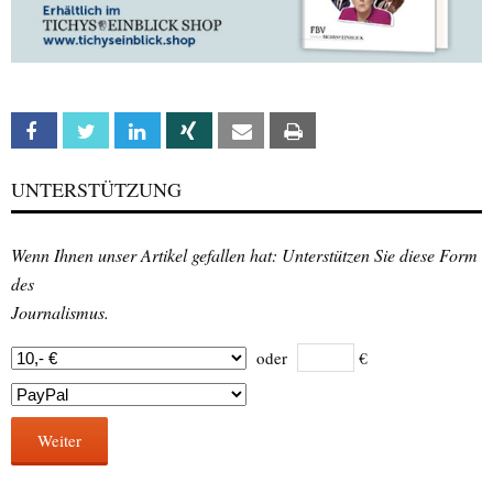
Facebook
Twitter
Linkedin
Xing
Email
Print
UNTERSTÜTZUNG
Wenn Ihnen unser Artikel gefallen hat: Unterstützen Sie diese Form
des
Journalismus.
oder
€
Weiter