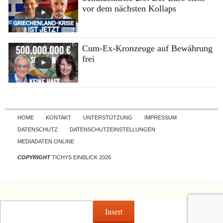
vor dem nächsten Kollaps
Cum-Ex-Kronzeuge auf Bewährung
frei
Skip to content
HOME
KONTAKT
UNTERSTÜTZUNG
IMPRESSUM
DATENSCHUTZ
DATENSCHUTZEINSTELLUNGEN
MEDIADATEN ONLINE
COPYRIGHT
TICHYS EINBLICK 2026
Insert